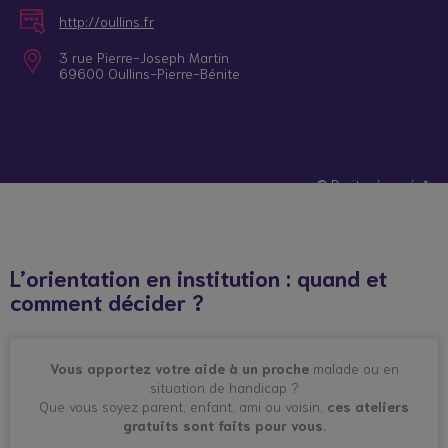
http://oullins.fr
3 rue Pierre-Joseph Martin
69600 Oullins-Pierre-Bénite
© Droits réservés*
L’orientation en institution : quand et
comment décider ?
Vous apportez votre aide à un proche
malade ou en
situation de handicap ?
Que vous soyez parent, enfant, ami ou voisin,
ces ateliers
gratuits sont faits pour vous.