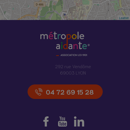
Leaflet
292 rue Vendôme
69003 LYON
04 72 69 15 28