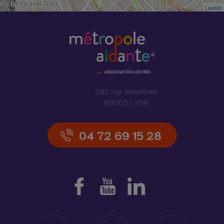
Leaflet
292 rue Vendôme
69003 LYON
04 72 69 15 28