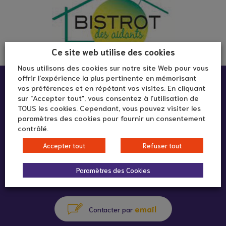
Ce site web utilise des cookies
Nous utilisons des cookies sur notre site Web pour vous
offrir l'expérience la plus pertinente en mémorisant
Infos pratiques :
vos préférences et en répétant vos visites. En cliquant
sur "Accepter tout", vous consentez à l'utilisation de
TOUS les cookies. Cependant, vous pouvez visiter les
15 rue Villon
paramètres des cookies pour fournir un consentement
contrôlé.
69008 Lyon
Accepter tout
Refuser tout
Paramètres des Cookies
04 78 76 50 48
appeler au
email
Contacter par