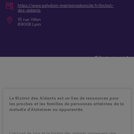
https://www.polydom-maintienadomicile.fr/bistrot-
des-aidants
15 rue Villon
69008 Lyon
© Droits réservés*
Le Bistrot des Aidants est un lieu de ressources pour
les proches et les familles de personnes atteintes de la
maladie d’Alzheimer ou apparentée.
L’accueil de jour et le bistrot des aidants organisent une