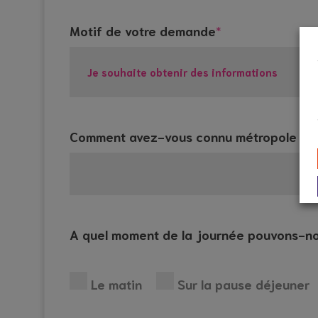
Motif de votre demande
*
Comment avez-vous connu métropole aid
A quel moment de la journée pouvons-no
Le matin
Sur la pause déjeuner