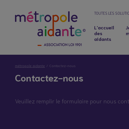
TOUTES LES SOLUTI
L'accueil
J
des
m
aidants
métropole aidante
Contactez-nous
Contactez-nous
Veuillez remplir le formulaire pour nous cont
Notre lieu d’accueil
Salariés aidants : concilier emploi et soutie