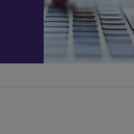
 vient bouleverser mon quotidien
Répit à
Soutien
Formation
Démarc
domicile
psychologique
administr
et social
place
hes aidants
Vacances répit