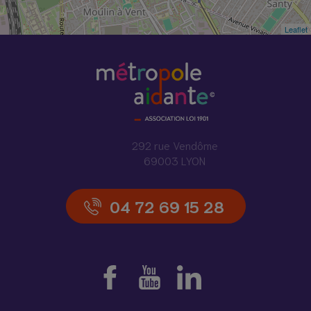
Leaflet
292 rue Vendôme
69003 LYON
04 72 69 15 28