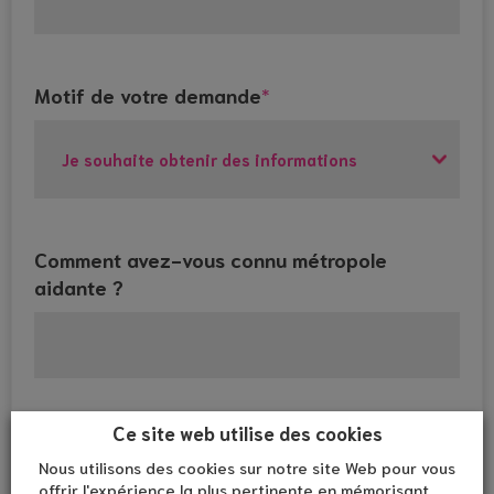
Motif de votre demande
*
Comment avez-vous connu métropole
aidante ?
Ce site web utilise des cookies
A quel moment de la journée pouvons-nous
vous joindre ?
Nous utilisons des cookies sur notre site Web pour vous
offrir l'expérience la plus pertinente en mémorisant