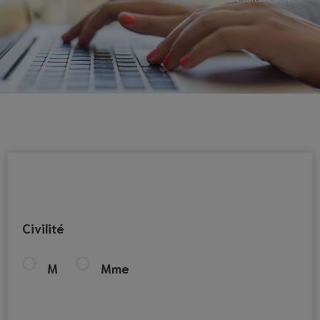
Civilité
M
Mme