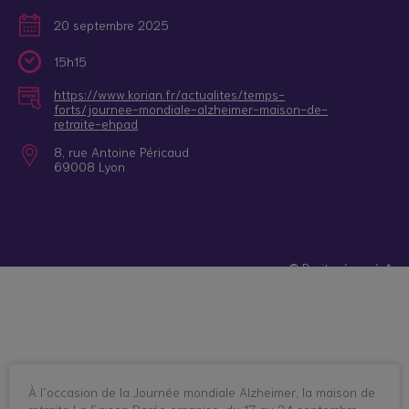
20 septembre 2025
15h15
https://www.korian.fr/actualites/temps-
forts/journee-mondiale-alzheimer-maison-de-
retraite-ehpad
8, rue Antoine Péricaud
69008 Lyon
© Droits réservés*
À l’occasion de la Journée mondiale Alzheimer, la maison de