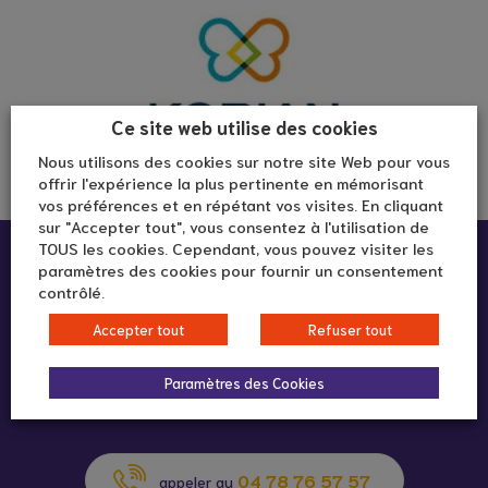
Ce site web utilise des cookies
Nous utilisons des cookies sur notre site Web pour vous
offrir l'expérience la plus pertinente en mémorisant
vos préférences et en répétant vos visites. En cliquant
sur "Accepter tout", vous consentez à l'utilisation de
TOUS les cookies. Cependant, vous pouvez visiter les
Infos pratiques :
paramètres des cookies pour fournir un consentement
contrôlé.
Maison de retraite La Saison Dorée
Accepter tout
Refuser tout
8, rue Antoine Péricaud
69008 Lyon
Paramètres des Cookies
04 78 76 57 57
appeler au