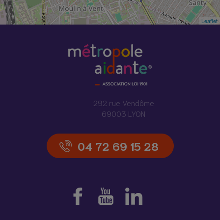
Leaflet
292 rue Vendôme
69003 LYON
04 72 69 15 28