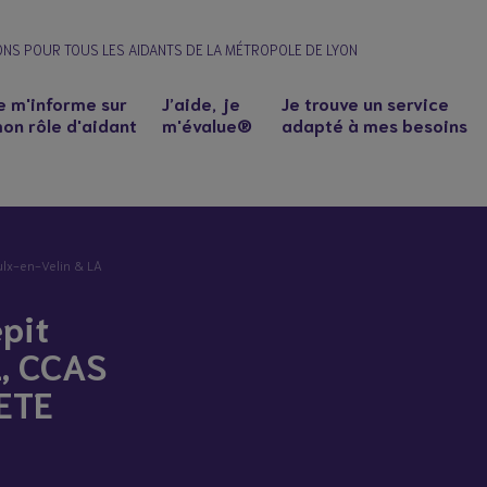
ONS POUR TOUS LES AIDANTS DE LA MÉTROPOLE DE LYON
e m'informe sur
J’aide, je
Je trouve un service
on rôle d'aidant
m'évalue®
adapté à mes besoins
ulx-en-Velin & LA
épit
L, CCAS
IETE
n à un proche