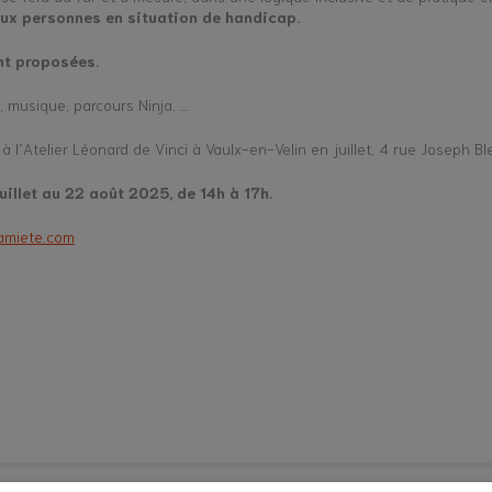
aux personnes en situation de handicap.
nt proposées.
fs, musique, parcours Ninja, …
 à l’Atelier Léonard de Vinci à Vaulx-en-Velin en juillet, 4 rue Joseph Bl
uillet au 22 août 2025, de 14h à 17h.
lamiete.com