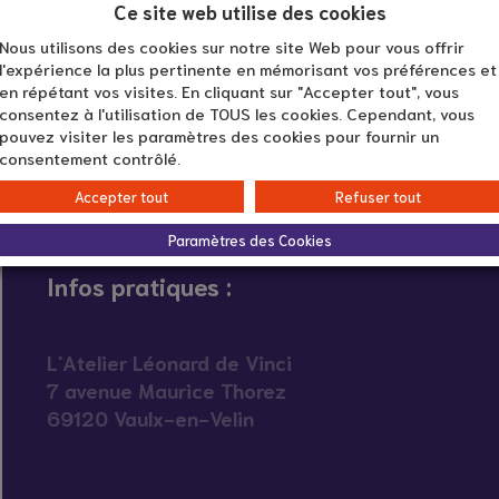
Ce site web utilise des cookies
Nous utilisons des cookies sur notre site Web pour vous offrir
l'expérience la plus pertinente en mémorisant vos préférences et
en répétant vos visites. En cliquant sur "Accepter tout", vous
consentez à l'utilisation de TOUS les cookies. Cependant, vous
pouvez visiter les paramètres des cookies pour fournir un
consentement contrôlé.
Accepter tout
Refuser tout
Paramètres des Cookies
Infos pratiques :
L'Atelier Léonard de Vinci
7 avenue Maurice Thorez
69120 Vaulx-en-Velin