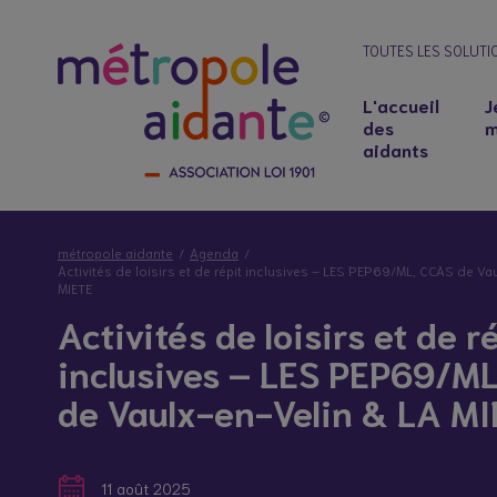
TOUTES LES SOLUTI
L'accueil
J
des
m
aidants
métropole aidante
Agenda
Activités de loisirs et de répit inclusives – LES PEP69/ML, CCAS de Va
MIETE
Activités de loisirs et de r
inclusives – LES PEP69/M
de Vaulx-en-Velin & LA M
Notre lieu d’accueil
Salariés aidants : concilier emploi et soutie
11 août 2025