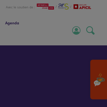
/
/
Avec le soutien de :
Agenda