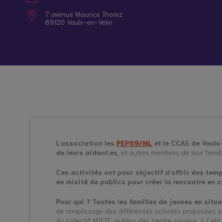
Nos itinérances
Quand la maladie ou le handicap d’un proche
7 avenue Maurice Thorez
69120 Vaulx-en-Velin
Qui sommes-nous ?
Etre aidant : qu’est-ce que c’est ?
Information /
Répit en
Orientation
établissement
Rejoignez le collectif
Patient, soignant, aidant : trouver sa juste 
Contactez-nous
Statut, rôles, droits et obligations des proc
Repérer et accompagner les jeunes aidants
L’association les
PEP69/ML
et le CCAS de Vaulx-
de leurs aidant.es,
et autres membres de leur famille
Ces activités ont pour objectif d’offrir des temp
en mixité de publics pour créer la rencontre en c
Pour qui ?
Toutes les familles de jeunes en situ
de remplissage des différentes activités proposées et
du collectif MIETE, publics des centre sociaux…). Cela