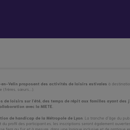
 vient bouleverser mon quotidien
Répit à
Soutien
Formation
Démarc
domicile
psychologique
administr
et social
place
hes aidants
Vacances répit
en-Velin proposent des activités de loisirs estivales
à destinatio
 (frères, sœurs,…).
s de loisirs sur l’été, des temps de répit aux familles ayant des
ollaboration avec la MIETE.
ation de handicap de la Métropole de Lyon
. La tranche d’âge du pub
 du profil des participant.es, les inscriptions seront également ouver
 se fera au fur et à mesure, dans une logique inclusive et de pratique e