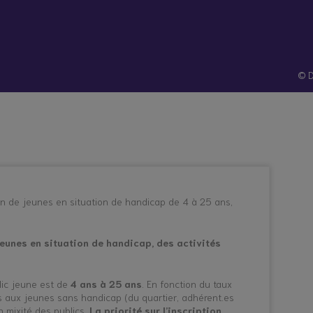
hes
Santé et
Technologies
atives
prévention
© D
n de jeunes en situation de handicap de 4 à 25 ans,
 jeunes en situation de handicap, des activités
lic jeune est de
4 ans à 25 ans
. En fonction du taux
tes aux jeunes sans handicap (du quartier, adhérent.es
n mixité des publics.
La priorité sur l’inscription