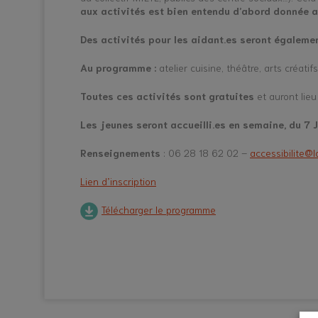
aux activités est bien entendu d’abord donnée 
Des activités pour les aidant.es seront égaleme
Au programme :
atelier cuisine, théâtre, arts créati
Toutes ces activités sont gratuites
et auront lieu
Les jeunes seront accueilli.es en semaine, du 7 J
Renseignements
: 06 28 18 62 02 –
accessibilite@
Lien d’inscription
Télécharger le programme