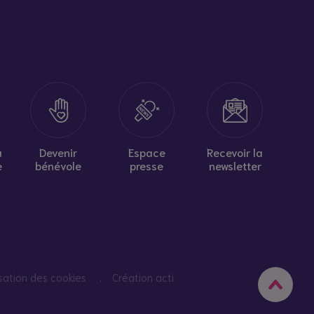
à
Devenir
Espace
Recevoir la
e
bénévole
presse
newsletter
isation des cookies
Création acti