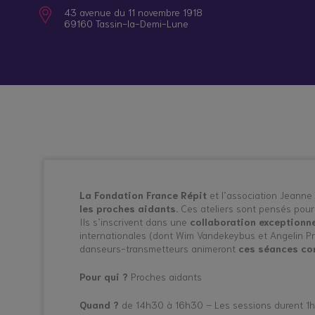
Nos itinérances
Quand la maladie ou le handicap d’un proche
43 avenue du 11 novembre 1918
69160 Tassin-la-Demi-Lune
Qui sommes-nous ?
Etre aidant : qu’est-ce que c’est ?
Information /
Répit en
Orientation
établissement
Rejoignez le collectif
Patient, soignant, aidant : trouver sa juste 
Contactez-nous
Statut, rôles, droits et obligations des proc
Repérer et accompagner les jeunes aidants
La Fondation France Répit
et l’association Jeanne
les proches aidants.
Ces ateliers sont pensés pour 
Ils s’inscrivent dans une
collaboration exceptionne
internationales (dont Wim Vandekeybus et Angelin Prelj
danseurs-transmetteurs animeront
ces séances con
Pour qui ?
Proches aidants
Quand ?
de 14h30 à 16h30 – Les sessions durent 1h1