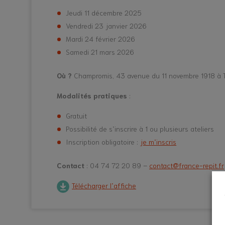
Jeudi 11 décembre 2025
Vendredi 23 janvier 2026
Mardi 24 février 2026
Samedi 21 mars 2026
Où ?
Champromis, 43 avenue du 11 novembre 1918 à 
Modalités pratiques
:
Gratuit
Possibilité de s’inscrire à 1 ou plusieurs ateliers
Inscription obligatoire :
je m’inscris
Contact
: 04 74 72 20 89 –
contact@france-repit.fr
Télécharger l’affiche