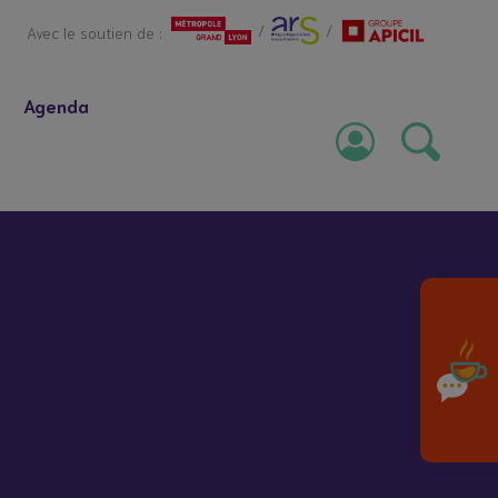
/
/
Avec le soutien de :
Agenda