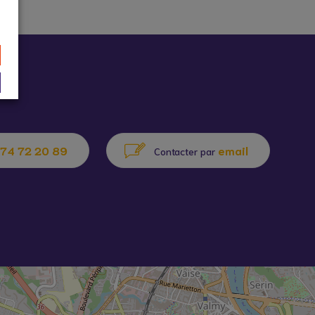
74 72 20 89
email
Contacter par