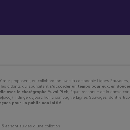
 vient bouleverser mon quotidien
Répit à
Soutien
Formation
Démarc
domicile
psychologique
administr
et social
place
hes aidants
Vacances répit
 Cœur proposent, en collaboration avec la compagnie Lignes Sauvages
les aidants qui souhaitent
s’accorder un temps pour eux, en douceu
lle avec le chorégraphe Yuval Pick
, figure reconnue de la danse co
ocaj), il dirige aujourd’hui la compagnie Lignes Sauvages, dont le trava
çues pour un public non initié.
5 et sont suivies d’une collation