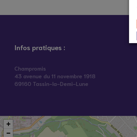
Infos pratiques :
Champromis
43 avenue du 11 novembre 1918
69160 Tassin-la-Demi-Lune
+
−