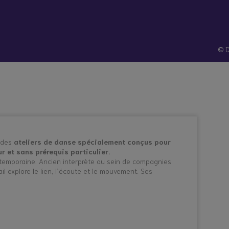
hes
Santé et
Technologies
atives
prévention
© D
, des
ateliers de danse spécialement conçus pour
r et sans prérequis particulier.
ntemporaine. Ancien interprète au sein de compagnies
il explore le lien, l’écoute et le mouvement. Ses