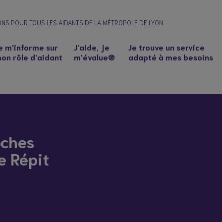
ONS POUR TOUS LES AIDANTS DE LA MÉTROPOLE DE LYON
e m'informe sur
J’aide, je
Je trouve un service
on rôle d'aidant
m'évalue®
adapté à mes besoins
oches
e Répit
n à un proche