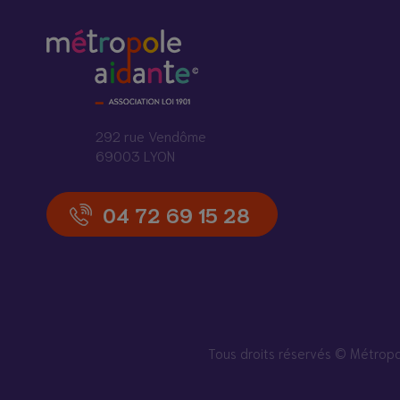
292 rue Vendôme
69003 LYON
04 72 69 15 28
Tous droits réservés © Métro