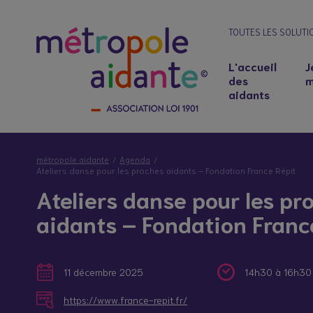
TOUTES LES SOLUTI
L'accueil
J
des
m
aidants
métropole aidante
Agenda
Ateliers danse pour les proches aidants – Fondation France Répit
Ateliers danse pour les pr
aidants – Fondation Franc
11 décembre 2025
14h30 à 16h30
Notre lieu d’accueil
Salariés aidants : concilier emploi et soutie
https://www.france-repit.fr/