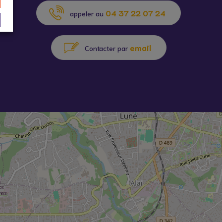
04 37 22 07 24
appeler au
email
Contacter par