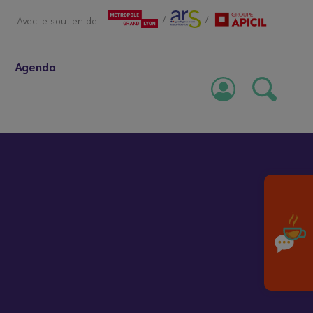
/
/
Avec le soutien de :
Agenda