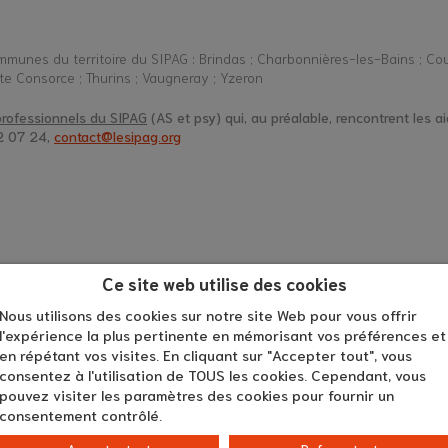
communes du territoire du SIPAG : Brindas ; Charbonnières-les-Bains ; Co
inte Consorce ; Thurins ; Vaugneray ; Yzeron
 professionnels du SIPAG
(AS et psy) qui, au préalable, rencontrent les ai
22 07 24,
contact@lesipag.org
Ce site web utilise des cookies
Nous utilisons des cookies sur notre site Web pour vous offrir
l'expérience la plus pertinente en mémorisant vos préférences et
en répétant vos visites. En cliquant sur "Accepter tout", vous
consentez à l'utilisation de TOUS les cookies. Cependant, vous
pouvez visiter les paramètres des cookies pour fournir un
consentement contrôlé.