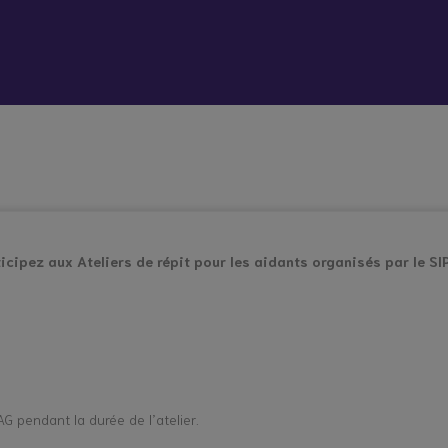
 vient bouleverser mon quotidien
Répit à
Soutien
Formation
Démarc
domicile
psychologique
administr
et social
place
hes aidants
Vacances répit
icipez aux Ateliers de répit pour les aidants organisés par le SI
AG pendant la durée de l’atelier.