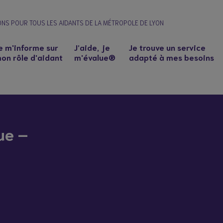
ONS POUR TOUS LES AIDANTS DE LA MÉTROPOLE DE LYON
e m'informe sur
J’aide, je
Je trouve un service
on rôle d'aidant
m'évalue®
adapté à mes besoins
ue –
n à un proche