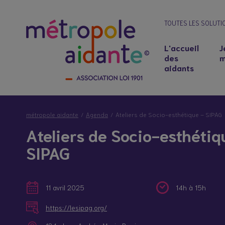
TOUTES LES SOLUTI
L'accueil
J
des
m
aidants
métropole aidante
Agenda
Ateliers de Socio-esthétique – SIPAG
Ateliers de Socio-esthétiq
SIPAG
11 avril 2025
14h à 15h
Notre lieu d’accueil
Salariés aidants : concilier emploi et soutie
https://lesipag.org/