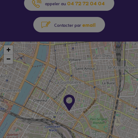
04 72 72 04 04
appeler au
email
Contacter par
+
−