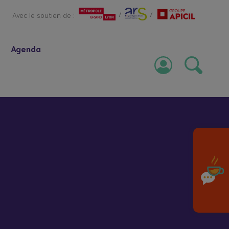
/
/
Avec le soutien de :
Agenda