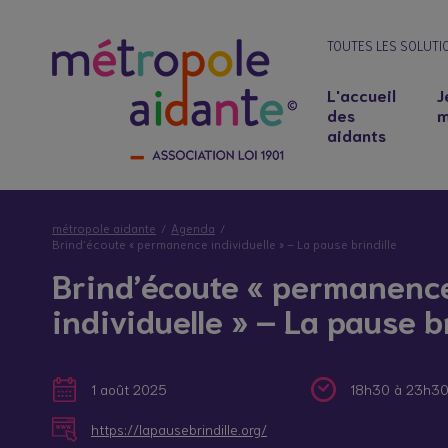
TOUTES LES SOLUTI
L'accueil
J
des
m
aidants
métropole aidante
Agenda
Brind’écoute « permanence individuelle » – La pause brindille
Brind’écoute « permanenc
individuelle » – La pause br
1 août 2025
18h30 à 23h3
Notre lieu d’accueil
Salariés aidants : concilier emploi et soutie
https://lapausebrindille.org/