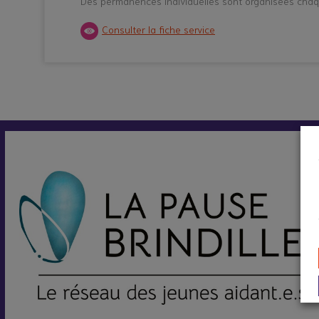
Des permanences individuelles sont organisées chaqu
Consulter la fiche service