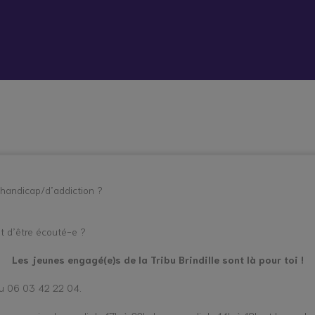
 vient bouleverser mon quotidien
Répit à
Soutien
Formation
Démarc
domicile
psychologique
administr
et social
place
hes aidants
Vacances répit
 handicap/d’addiction ?
et d’être écouté-e ?
Les jeunes engagé(e)s de la Tribu Brindille sont là pour toi !
au 06 03 42 22 04.