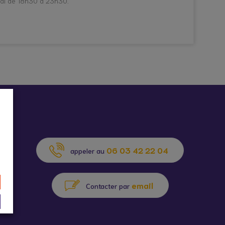
edi de 18h30 à 23h30.
06 03 42 22 04
appeler au
email
Contacter par