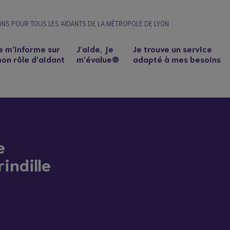
ONS POUR TOUS LES AIDANTS DE LA MÉTROPOLE DE LYON
e m'informe sur
J’aide, je
Je trouve un service
on rôle d'aidant
m'évalue®
adapté à mes besoins
e
indille
0
n à un proche