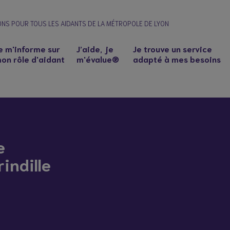
ONS POUR TOUS LES AIDANTS DE LA MÉTROPOLE DE LYON
e m'informe sur
J’aide, je
Je trouve un service
on rôle d'aidant
m'évalue®
adapté à mes besoins
e
indille
n à un proche