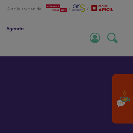
/
/
Avec le soutien de :
Agenda