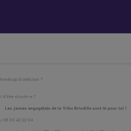
 vient bouleverser mon quotidien
Répit à
Soutien
Formation
Démarc
domicile
psychologique
administr
et social
place
hes aidants
Vacances répit
 handicap/d’addiction ?
et d’être écouté-e ?
Les jeunes engagé(e)s de la Tribu Brindille sont là pour toi !
au 06 03 42 22 04.