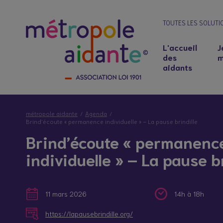
TOUTES LES SOLUTI
L'accueil
J
des
m
aidants
métropole aidante
Agenda
Brind’écoute « permanence individuelle » – La pause brindille
Brind’écoute « permanenc
individuelle » – La pause br
11 mars 2026
14h à 18h
Notre lieu d’accueil
Salariés aidants : concilier emploi et soutie
https://lapausebrindille.org/