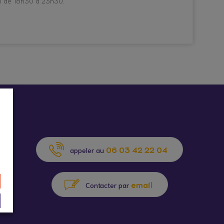
di de 18h30 à 23h30.
06 03 42 22 04
appeler au
email
Contacter par