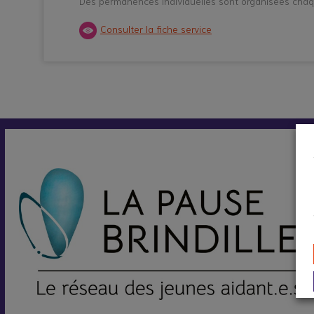
Des permanences individuelles sont organisées chaqu
Consulter la fiche service