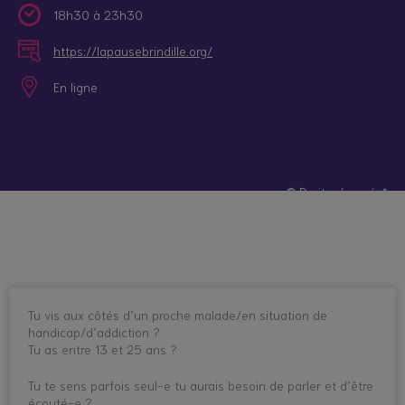
18h30 à 23h30
https://lapausebrindille.org/
En ligne
© Droits réservés*
Tu vis aux côtés d’un proche malade/en situation de
handicap/d’addiction ?
Tu as entre 13 et 25 ans ?
Tu te sens parfois seul-e tu aurais besoin de parler et d’être
écouté-e ?