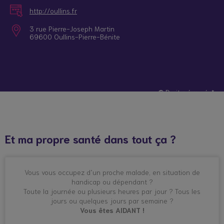
http://oullins.fr
3 rue Pierre-Joseph Martin
69600 Oullins-Pierre-Bénite
© Droits réservés*
Et ma propre santé dans tout ça ?
Vous vous occupez d’un proche malade, en situation de
handicap ou dépendant ?
Toute la journée ou plusieurs heures par jour ? Tous les
jours ou quelques jours par semaine ?
Vous êtes AIDANT !