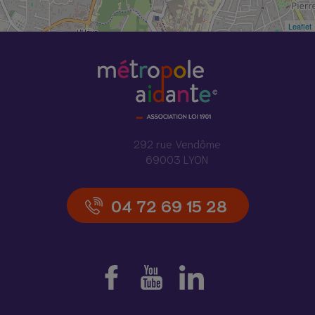
Leaflet
292 rue Vendôme
69003 LYON
04 72 69 15 28