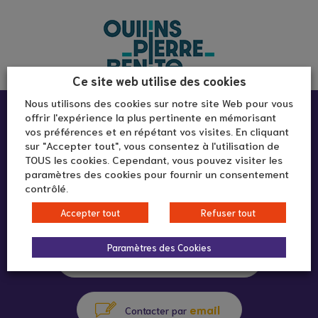
Ce site web utilise des cookies
Nous utilisons des cookies sur notre site Web pour vous
Infos pratiques :
offrir l'expérience la plus pertinente en mémorisant
vos préférences et en répétant vos visites. En cliquant
sur "Accepter tout", vous consentez à l'utilisation de
TOUS les cookies. Cependant, vous pouvez visiter les
Goût du Jour
paramètres des cookies pour fournir un consentement
3 rue Pierre-Joseph Martin
contrôlé.
69600 Oullins-Pierre-Bénite
Accepter tout
Refuser tout
Paramètres des Cookies
04 72 39 73 13
appeler au
email
Contacter par