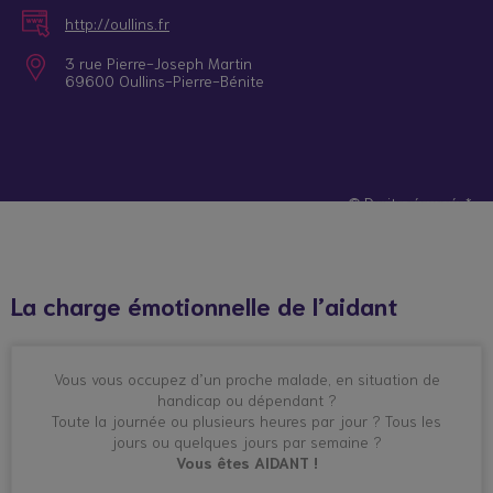
http://oullins.fr
3 rue Pierre-Joseph Martin
69600 Oullins-Pierre-Bénite
© Droits réservés*
La charge émotionnelle de l’aidant
Vous vous occupez d’un proche malade, en situation de
handicap ou dépendant ?
Toute la journée ou plusieurs heures par jour ? Tous les
jours ou quelques jours par semaine ?
Vous êtes AIDANT !