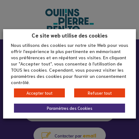
Ce site web utilise des cookies
Nous utilisons des cookies sur notre site Web pour vous
Infos pratiques :
offrir l'expérience la plus pertinente en mémorisant
vos préférences et en répétant vos visites. En cliquant
sur "Accepter tout", vous consentez à l'utilisation de
TOUS les cookies. Cependant, vous pouvez visiter les
Goût du Jour
paramètres des cookies pour fournir un consentement
3 rue Pierre-Joseph Martin
contrôlé.
69600 Oullins-Pierre-Bénite
Accepter tout
Refuser tout
Paramètres des Cookies
04 72 39 73 13
appeler au
email
Contacter par