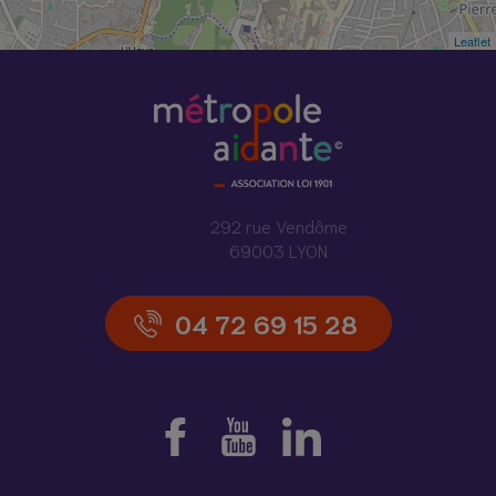
Leaflet
292 rue Vendôme
69003 LYON
04 72 69 15 28