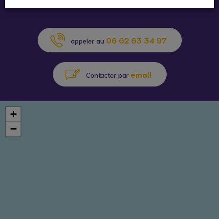
06 62 63 34 97
appeler au
email
Contacter par
+
−