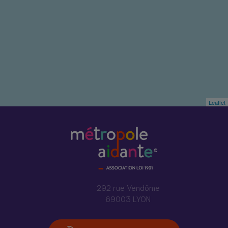
Leaflet
292 rue Vendôme
69003 LYON