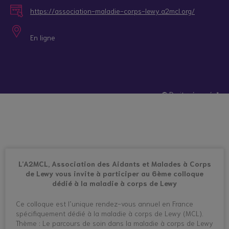
https://association-maladie-corps-lewy.a2mcl.org/
En ligne
© Droits réservés*
L’A2MCL, Association des Aidants et Malades à Corps
de Lewy vous invite à participer au 6ème colloque
dédié à la maladie à corps de Lewy
Ce colloque est l’unique rendez-vous annuel en France
spécifiquement dédié à la maladie à corps de Lewy (MCL).
Thème : Le parcours de soin dans la maladie à corps de Lewy