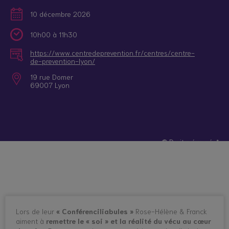
10 décembre 2026
10h00 à 11h30
https://www.centredeprevention.fr/centres/centre-
de-prevention-lyon/
19 rue Domer
69007 Lyon
© Droits réservés*
Lors de leur
« Conférenciliabules »
Rose-Hélène & Franck
aiment à
remettre le « soi » et la réalité du vécu au cœur