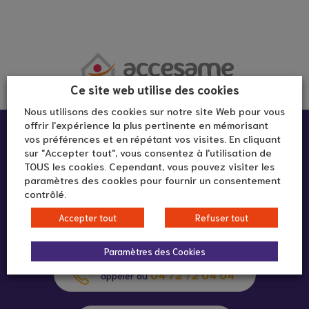
Ce site web utilise des cookies
Nous utilisons des cookies sur notre site Web pour vous
offrir l'expérience la plus pertinente en mémorisant
Infos pratiques :
vos préférences et en répétant vos visites. En cliquant
sur "Accepter tout", vous consentez à l'utilisation de
TOUS les cookies. Cependant, vous pouvez visiter les
Centre de prévention AGIRC-ARCCO
paramètres des cookies pour fournir un consentement
contrôlé.
19 rue Domer
69007 Lyon
Accepter tout
Refuser tout
Paramètres des Cookies
04 72 72 04 04
appeler au