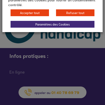
contrôlé.
Accepter tout
Refuser tout
Paramètres des Cookies
Infos pratiques :
En ligne
01 40 78 69 79
appeler au