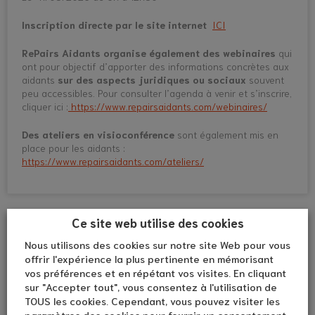
Inscription directe par le site internet
ICI
RePairs Aidants organise également des webinaires
qui
ont pour objectif d’apporter des informations concrètes aux
aidants
sur des aspects juridiques ou sociaux
souvent
peu accessibles. Pour consulter l’agenda à venir et s’inscrire,
cliquer ici :
https://www.repairsaidants.com/webinaires/
Des ateliers en visioconférence
sont également mis en
place pour les aidants :
https://www.repairsaidants.com/ateliers/
Ce site web utilise des cookies
Nous utilisons des cookies sur notre site Web pour vous
offrir l'expérience la plus pertinente en mémorisant
vos préférences et en répétant vos visites. En cliquant
sur "Accepter tout", vous consentez à l'utilisation de
TOUS les cookies. Cependant, vous pouvez visiter les
paramètres des cookies pour fournir un consentement