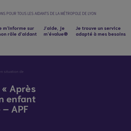
ONS POUR TOUS LES AIDANTS DE LA MÉTROPOLE DE LYON
e m'informe sur
J’aide, je
Je trouve un service
on rôle d'aidant
m'évalue®
adapté à mes besoins
en situation de
 « Après
un enfant
» – APF
n à un proche