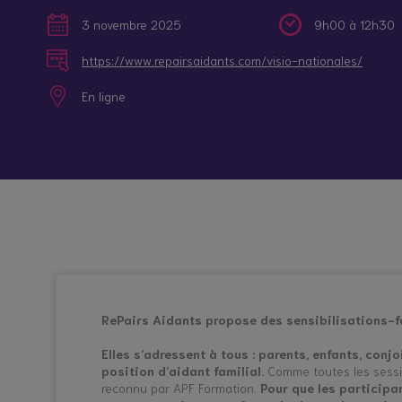
Nos itinérances
Quand la maladie ou le handicap d’un proche
3 novembre 2025
9h00 à 12h30
Qui sommes-nous ?
Etre aidant : qu’est-ce que c’est ?
Information /
Répit en
https://www.repairsaidants.com/visio-nationales/
Orientation
établissement
En ligne
Rejoignez le collectif
Patient, soignant, aidant : trouver sa juste 
Contactez-nous
Statut, rôles, droits et obligations des proc
Repérer et accompagner les jeunes aidants
RePairs Aidants propose des sensibilisations-fo
Elles s’adressent à tous : parents, enfants, conj
position d’aidant familial.
Comme toutes les session
reconnu par APF Formation.
Pour que les participa