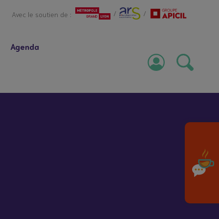
/
/
Avec le soutien de :
Agenda