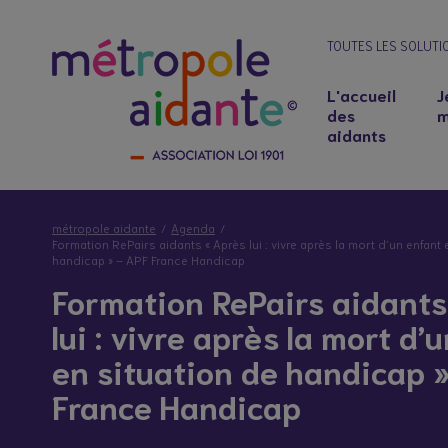
TOUTES LES SOLUTI
L'accueil
J
des
m
aidants
métropole aidante
Agenda
Formation RePairs aidants « Après lui : vivre après la mort d’un enfant 
handicap » – APF France Handicap
Formation RePairs aidants
lui : vivre après la mort d’
en situation de handicap 
France Handicap
Notre lieu d’accueil
Salariés aidants : concilier emploi et soutie