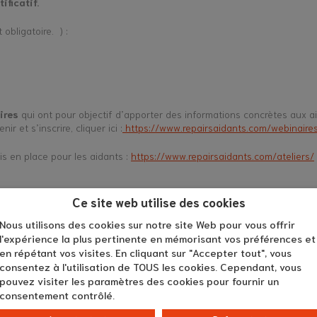
ificatif.
 obligatoire. ) :
ires
qui ont pour objectif d’apporter des informations concrètes aux 
 et s’inscrire, cliquer ici :
https://www.repairsaidants.com/webinaire
s en place pour les aidants :
https://www.repairsaidants.com/ateliers/
Ce site web utilise des cookies
Nous utilisons des cookies sur notre site Web pour vous offrir
l'expérience la plus pertinente en mémorisant vos préférences et
en répétant vos visites. En cliquant sur "Accepter tout", vous
consentez à l'utilisation de TOUS les cookies. Cependant, vous
pouvez visiter les paramètres des cookies pour fournir un
consentement contrôlé.