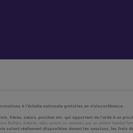
 vient bouleverser mon quotidien
Répit à
Soutien
Formation
Démarc
domicile
psychologique
administr
et social
place
hes aidants
Vacances répit
rmations à l’échelle nationale gratuites en visioconférence.
oints, frères, sœurs, proches etc. qui apportent de l’aide à un pro
s RePairs Aidants, elles seront co-animées par un aidant familial form
nts soient réellement disponibles durant les sessions, les frais