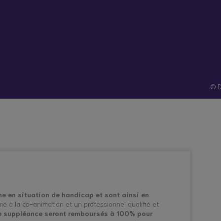
hes
Santé et
Technologies
atives
prévention
© D
che en situation de handicap et sont ainsi en
é à la co-animation et un professionnel qualifié et
 de suppléance seront remboursés à 100% pour