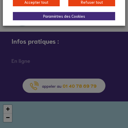
Accepter tout
Refuser tout
Paramètres des Cookies
Infos pratiques :
En ligne
01 40 78 69 79
appeler au
+
−