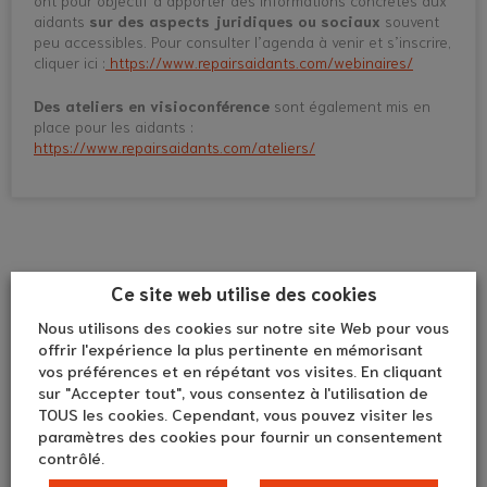
ont pour objectif d’apporter des informations concrètes aux
aidants
sur des aspects juridiques ou sociaux
souvent
peu accessibles. Pour consulter l’agenda à venir et s’inscrire,
cliquer ici :
https://www.repairsaidants.com/webinaires/
Des ateliers en visioconférence
sont également mis en
place pour les aidants :
https://www.repairsaidants.com/ateliers/
Ce site web utilise des cookies
Nous utilisons des cookies sur notre site Web pour vous
offrir l'expérience la plus pertinente en mémorisant
vos préférences et en répétant vos visites. En cliquant
sur "Accepter tout", vous consentez à l'utilisation de
TOUS les cookies. Cependant, vous pouvez visiter les
paramètres des cookies pour fournir un consentement
contrôlé.