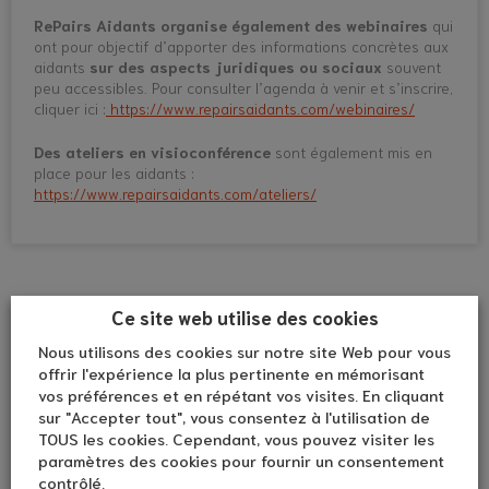
RePairs Aidants organise également des webinaires
qui
ont pour objectif d’apporter des informations concrètes aux
aidants
sur des aspects juridiques ou sociaux
souvent
peu accessibles. Pour consulter l’agenda à venir et s’inscrire,
cliquer ici :
https://www.repairsaidants.com/webinaires/
Des ateliers en visioconférence
sont également mis en
place pour les aidants :
https://www.repairsaidants.com/ateliers/
Ce site web utilise des cookies
Nous utilisons des cookies sur notre site Web pour vous
offrir l'expérience la plus pertinente en mémorisant
vos préférences et en répétant vos visites. En cliquant
sur "Accepter tout", vous consentez à l'utilisation de
TOUS les cookies. Cependant, vous pouvez visiter les
paramètres des cookies pour fournir un consentement
contrôlé.