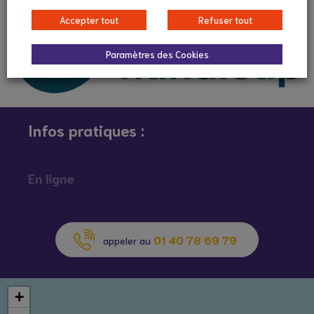
Accepter tout
Refuser tout
Paramètres des Cookies
Infos pratiques :
En ligne
01 40 78 69 79
appeler au
+