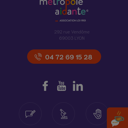
292 rue Vendôme
69003 LYON
04 72 69 15 28