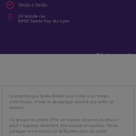
13h30 à 15h30
24 Grande rue
69110 Sainte-Foy-lès-Lyon
© Droits réservés*
La psychologue Emilie Baldet vous invite à un temps
d’échanges, d’aide et de partage destiné aux aidés et
aidants.
Ce groupe de parole offre un espace sécurisé où chacun
peut s’exprimer librement, être écouté et soutenu. Venez
partager vos émotions et difficultés dans un cadre