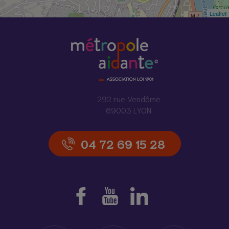
Leaflet
292 rue Vendôme
69003 LYON
04 72 69 15 28