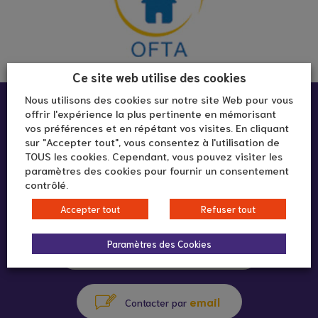
Ce site web utilise des cookies
Nous utilisons des cookies sur notre site Web pour vous
Infos pratiques :
offrir l'expérience la plus pertinente en mémorisant
vos préférences et en répétant vos visites. En cliquant
sur "Accepter tout", vous consentez à l'utilisation de
Salle Petit Prince
TOUS les cookies. Cependant, vous pouvez visiter les
paramètres des cookies pour fournir un consentement
24 Grande rue
contrôlé.
69110 Sainte-Foy-lès-Lyon
Accepter tout
Refuser tout
Paramètres des Cookies
04 78 59 11 64
appeler au
email
Contacter par