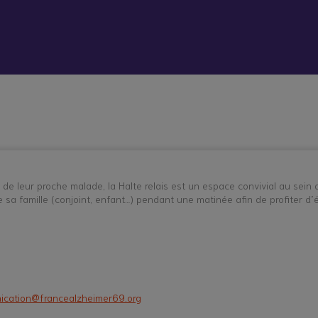
 vient bouleverser mon quotidien
Répit à
Soutien
Formation
Démarc
domicile
psychologique
administr
et social
place
hes aidants
Vacances répit
er de leur proche malade, la Halte relais est un espace convivial au sei
sa famille (conjoint, enfant…) pendant une matinée afin de profiter d
cation@francealzheimer69.org