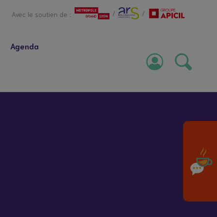
/
/
Avec le soutien de :
Agenda