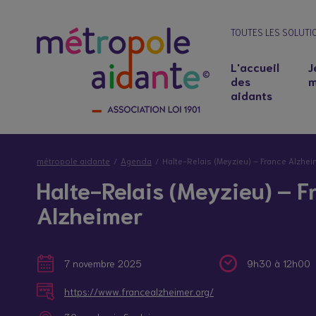
TOUTES LES SOLUTI
L'accueil
J
des
m
aidants
métropole aidante
Agenda
Halte-Relais (Meyzieu) – France Alzhei
Halte-Relais (Meyzieu) – F
Alzheimer
7 novembre 2025
9h30 à 12h00
Notre lieu d’accueil
Salariés aidants : concilier emploi et soutie
https://www.francealzheimer.org/