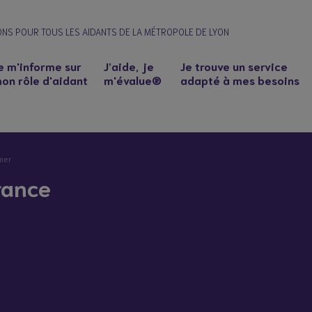
ONS POUR TOUS LES AIDANTS DE LA MÉTROPOLE DE LYON
e m'informe sur
J’aide, je
Je trouve un service
on rôle d'aidant
m'évalue®
adapté à mes besoins
mer
rance
n à un proche