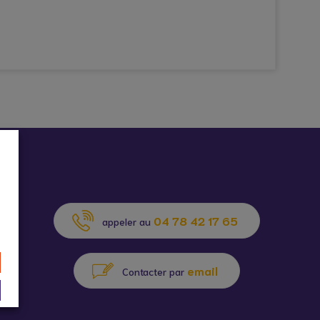
04 78 42 17 65
appeler au
email
Contacter par