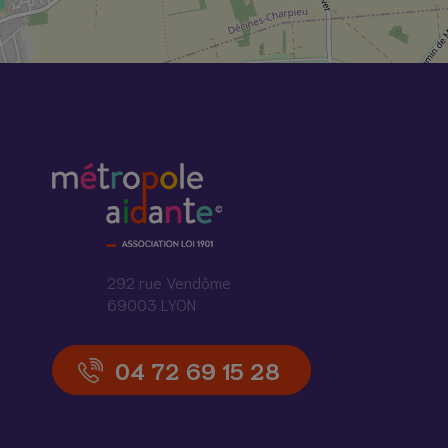
292 rue Vendôme
69003 LYON
04 72 69 15 28