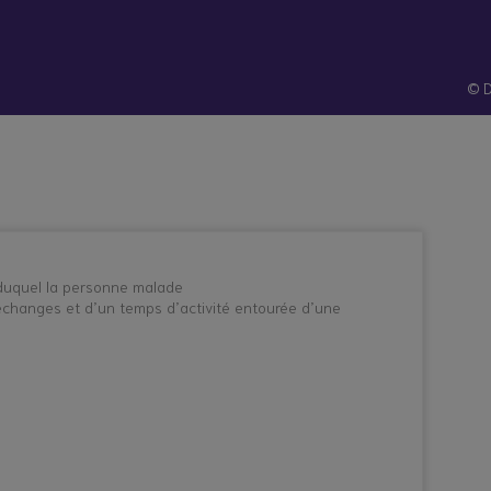
hes
Santé et
Technologies
atives
prévention
© D
n duquel la personne malade
’échanges et d’un temps d’activité entourée d’une