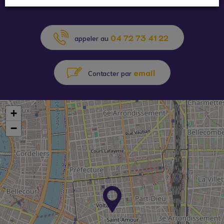
04 72 73 41 22
appeler au
email
Contacter par
+
−