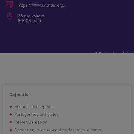
https://www.unafam.org/
66 rue voltaire
69003 Lyon
© Droits réservés*
Objectifs :
Acquérir des repères
Partager nos difficultés
Reprendre espoir
Donner envie de rencontrer des pairs-aidants