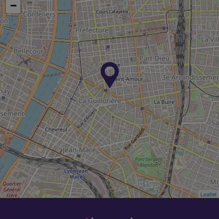
−
Leaflet