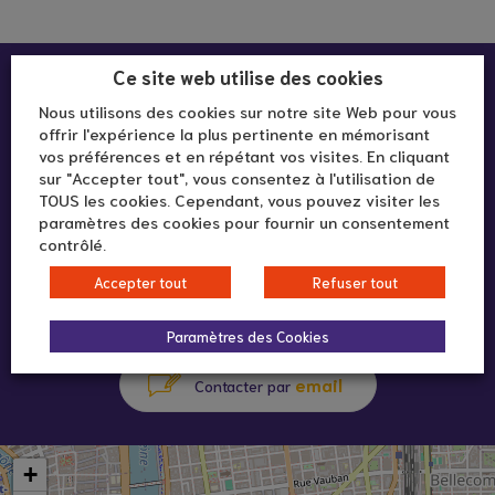
Infos pratiques :
Ce site web utilise des cookies
Nous utilisons des cookies sur notre site Web pour vous
offrir l'expérience la plus pertinente en mémorisant
Lieu d'accueil métropole aidante
vos préférences et en répétant vos visites. En cliquant
sur "Accepter tout", vous consentez à l'utilisation de
292 rue Vendôme
TOUS les cookies. Cependant, vous pouvez visiter les
69003 Lyon
paramètres des cookies pour fournir un consentement
contrôlé.
Accepter tout
Refuser tout
07 49 52 85 03
appeler au
Paramètres des Cookies
email
Contacter par
+