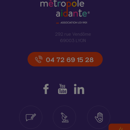
292 rue Vendôme
69003 LYON
04 72 69 15 28