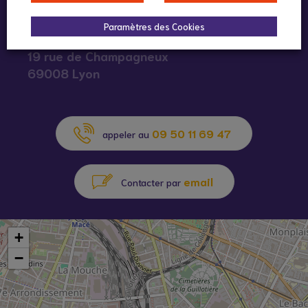
Infos pratiques :
Paramètres des Cookies
19 rue de Champagneux
69008 Lyon
09 50 11 69 47
appeler au
email
Contacter par
+
−