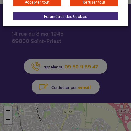
Accepter tout
Refuser tout
Infos pratiques :
Paramètres des Cookies
14 rue du 8 mai 1945
69800 Saint-Priest
09 50 11 69 47
appeler au
email
Contacter par
+
−