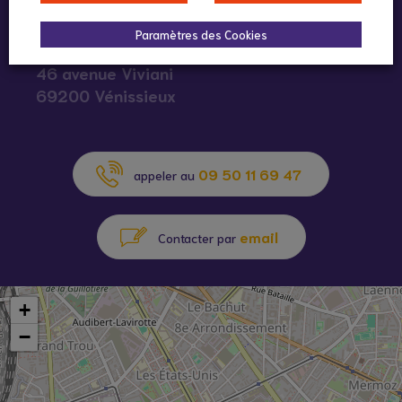
Infos pratiques :
Paramètres des Cookies
46 avenue Viviani
69200 Vénissieux
09 50 11 69 47
appeler au
email
Contacter par
+
−