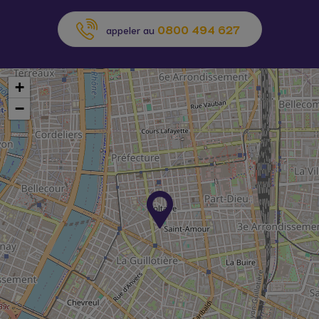
0800 494 627
appeler au
+
−