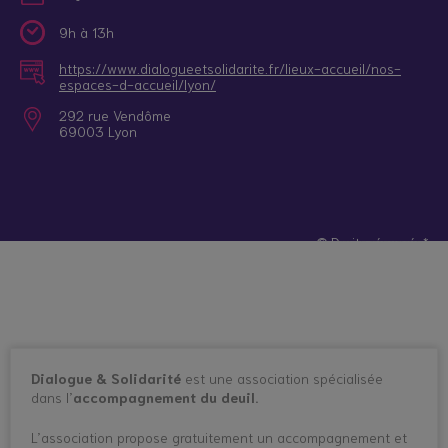
9h à 13h
https://www.dialogueetsolidarite.fr/lieux-accueil/nos-
espaces-d-accueil/lyon/
292 rue Vendôme
69003 Lyon
© Droits réservés*
Dialogue & Solidarité
est une association spécialisée
dans l’
accompagnement du deuil.
L’association propose gratuitement un accompagnement et