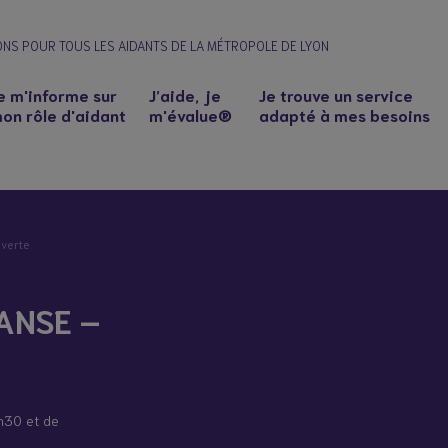
ONS POUR TOUS LES AIDANTS DE LA MÉTROPOLE DE LYON
e m'informe sur
J’aide, je
Je trouve un service
on rôle d'aidant
m'évalue®
adapté à mes besoins
 verte
 ANSE –
n à un proche
h30 et de