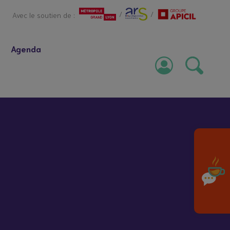
/
/
Avec le soutien de :
Agenda