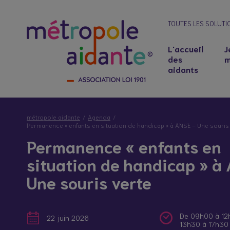
TOUTES LES SOLUTI
L'accueil
J
des
m
aidants
métropole aidante
Agenda
Permanence « enfants en situation de handicap » à ANSE – Une souris
Permanence « enfants en
situation de handicap » à
Une souris verte
Notre lieu d’accueil
Salariés aidants : concilier emploi et soutie
De 09h00 à 12
22 juin 2026
13h30 à 17h30