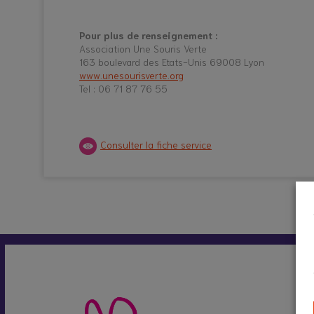
Pour plus de renseignement :
Association Une Souris Verte
163 boulevard des Etats-Unis 69008 Lyon
www.unesourisverte.org
Tel : 06 71 87 76 55
Consulter la fiche service