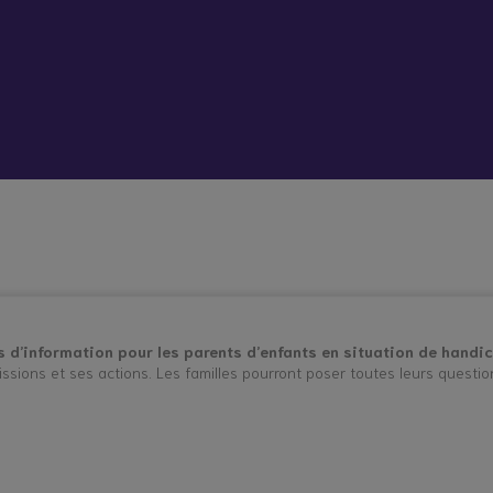
 vient bouleverser mon quotidien
Répit à
Soutien
Formation
Démarc
domicile
psychologique
administr
et social
place
hes aidants
Vacances répit
 d’information pour les parents d’enfants en situation de handi
issions et ses actions. Les familles pourront poser toutes leurs questio