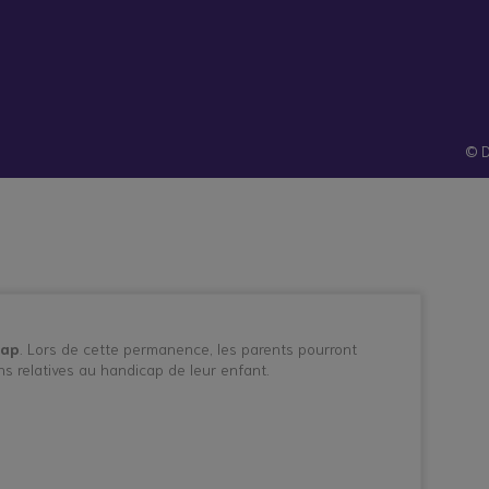
hes
Santé et
Technologies
atives
prévention
© D
cap
. Lors de cette permanence, les parents pourront
ns relatives au handicap de leur enfant.