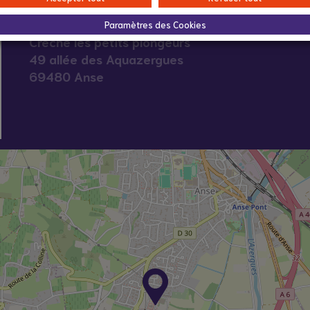
Paramètres des Cookies
Crèche les petits plongeurs
49 allée des Aquazergues
69480 Anse