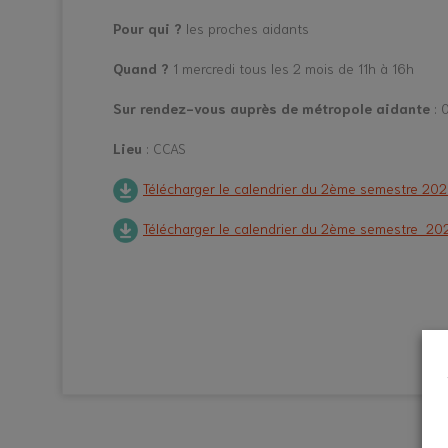
Pour qui ?
les proches aidants
Quand ?
1 mercredi tous les 2 mois de 11h à 16h
Sur rendez-vous auprès de métropole aidante
: 
Lieu
: CCAS
Télécharger le calendrier du 2ème semestre 2025
Télécharger le calendrier du 2ème semestre 20