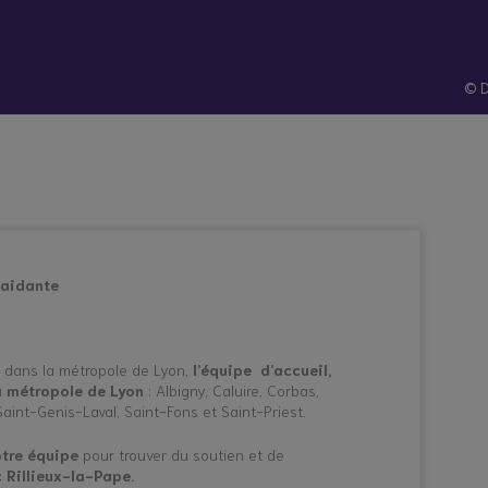
hes
Santé et
Technologies
atives
prévention
© D
 aidante
t dans la métropole de Lyon,
l’équipe d’accueil,
a métropole de Lyon
: Albigny, Caluire, Corbas,
Saint-Genis-Laval, Saint-Fons et Saint-Priest.
tre équipe
pour trouver du soutien et de
 Rillieux-la-Pape.