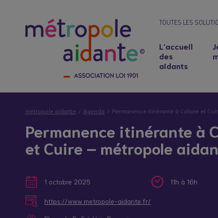
TOUTES LES SOLUTI
L'accueil
J
des
m
aidants
métropole aidante
Agenda
Permanence itinérante à Caluire et Cui
Permanence itinérante à C
et Cuire – métropole aida
1 octobre 2025
11h à 16h
Notre lieu d’accueil
Salariés aidants : concilier emploi et soutie
https://www.metropole-aidante.fr/