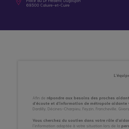
Place du Dr Frédéric Dugoujon
Nos itinérances
Quand la maladie ou le handicap d’un proche
69300 Caluire-et-Cuire
Qui sommes-nous ?
Etre aidant : qu’est-ce que c’est ?
Information /
Répit en
Orientation
établissement
Rejoignez le collectif
Patient, soignant, aidant : trouver sa juste 
Contactez-nous
Statut, rôles, droits et obligations des proc
Repérer et accompagner les jeunes aidants
L’équip
Afin de
répondre aux besoins des proches aidan
d’écoute et d’information de métropole aidante
Dardilly, Décines-Charpieu, Feyzin, Francheville, Givo
Vous cherchez du soutien dans votre rôle d’aidant
l’information adaptée à votre situation lors de la
per