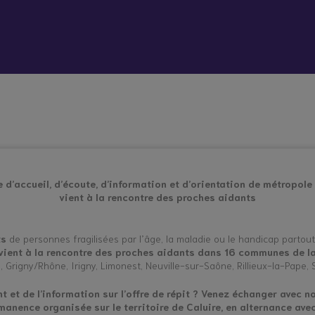
 vient bouleverser mon quotidien
Répit à
Soutien
Formation
Démarc
domicile
psychologique
administr
et social
place
hes aidants
Vacances répit
e d’accueil, d’écoute, d’information et d’orientation de métropole
vient à la rencontre des proches aidants
ts
de personnes fragilisées par l’âge, la maladie ou le handicap partou
 vient à la rencontre des proches aidants dans 16 communes de l
rs, Grigny/Rhône, Irigny, Limonest, Neuville-sur-Saône, Rillieux-la-Pape, 
 et de l’information sur l’offre de répit ?
Venez échanger avec no
manence organisée sur le territoire de Caluire, en alternance avec