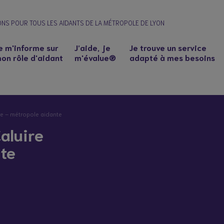
ONS POUR TOUS LES AIDANTS DE LA MÉTROPOLE DE LYON
e m'informe sur
J’aide, je
Je trouve un service
on rôle d'aidant
m'évalue®
adapté à mes besoins
re – métropole aidante
aluire
nte
n à un proche