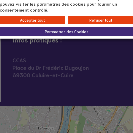
pouvez visiter les paramètres des cookies pour fournir un
consentement contrôlé.
Accepter tout
Refuser tout
Paramètres des Cookies
Infos pratiques :
CCAS
Place du Dr Frédéric Dugoujon
69300 Caluire-et-Cuire