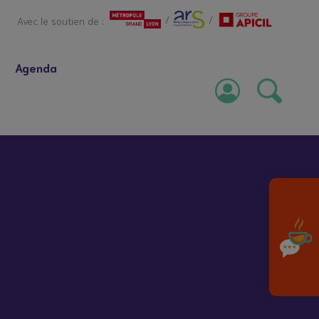
/
/
Avec le soutien de :
Agenda