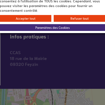
consentez à l'utilisation de TOUS les cookies. Cependant, vous
pouvez visiter les paramètres des cookies pour fournir un
consentement contrôlé.
Accepter tout
Refuser tout
Paramètres des Cookies
Infos pratiques :
CCAS
18 rue de la Mairie
69320 Feyzin