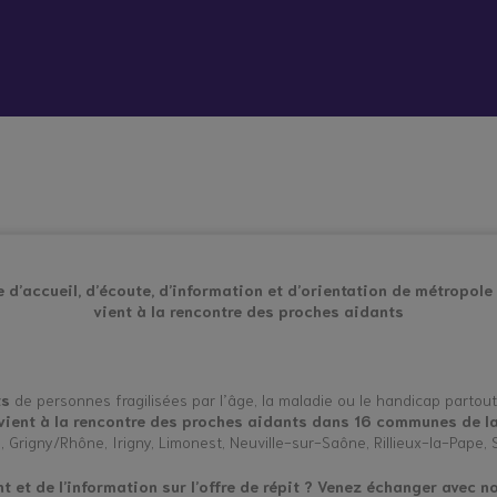
 vient bouleverser mon quotidien
Répit à
Soutien
Formation
Démarc
domicile
psychologique
administr
et social
place
hes aidants
Vacances répit
e d’accueil, d’écoute, d’information et d’orientation de métropole
vient à la rencontre des proches aidants
ts
de personnes fragilisées par l’âge, la maladie ou le handicap partou
 vient à la rencontre des proches aidants dans 16 communes de l
rs, Grigny/Rhône, Irigny, Limonest, Neuville-sur-Saône, Rillieux-la-Pape, 
 et de l’information sur l’offre de répit ?
Venez échanger avec no