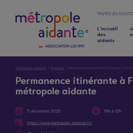
TOUTES LES SOLUTI
L'accueil
J
des
m
aidants
métropole aidante
Agenda
Permanence itinérante à Feyzin – métr
Permanence itinérante à F
métropole aidante
5 décembre 2025
10h à 12h
Notre lieu d’accueil
Salariés aidants : concilier emploi et soutie
https://www.metropole-aidante.fr/