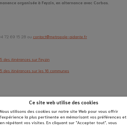
manence organisée à Feyzin, en alternance avec Corbas.
04 72 69 15 28 ou
contact@metropole-aidante.fr
 des itinérances sur Feyzin
5 des itinérances sur les 16 communes
Ce site web utilise des cookies
Nous utilisons des cookies sur notre site Web pour vous offrir
l'expérience la plus pertinente en mémorisant vos préférences et
en répétant vos visites. En cliquant sur "Accepter tout", vous