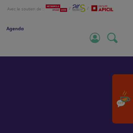
/
/
Avec le soutien de :
Agenda