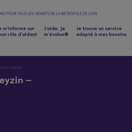
ONS POUR TOUS LES AIDANTS DE LA MÉTROPOLE DE LYON
e m'informe sur
J’aide, je
Je trouve un service
on rôle d'aidant
m'évalue®
adapté à mes besoins
opole aidante
eyzin –
n à un proche