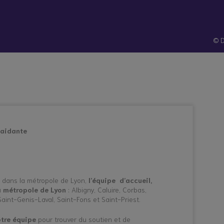
hes
Santé et
Technologies
atives
prévention
© D
 aidante
t dans la métropole de Lyon,
l’équipe d’accueil,
a métropole de Lyon
: Albigny, Caluire, Corbas,
Saint-Genis-Laval, Saint-Fons et Saint-Priest.
tre équipe
pour trouver du soutien et de