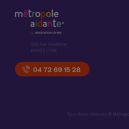
292 rue Vendôme
69003 LYON
04 72 69 15 28
Tous droits réservés © Métro