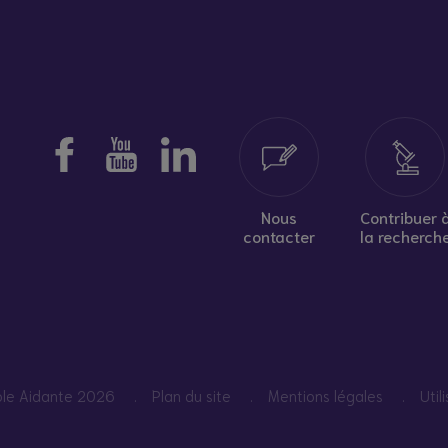
Nous
Contribuer 
contacter
la recherch
pole Aidante 2026
Plan du site
Mentions légales
Util