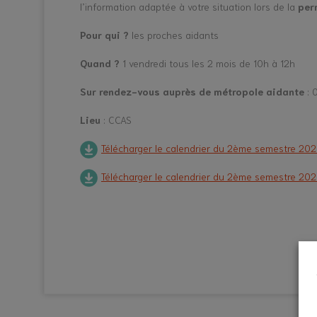
l’information adaptée à votre situation lors de la
per
Pour qui ?
les proches aidants
Quand ?
1 vendredi tous les 2 mois de 10h à 12h
Sur rendez-vous auprès de métropole aidante
: 
Lieu
: CCAS
Télécharger le calendrier du 2ème semestre 2025
Télécharger le calendrier du 2ème semestre 202