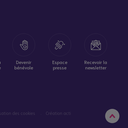
à
Devenir
Espace
Recevoir la
e
bénévole
presse
newsletter
isation des cookies
Création acti