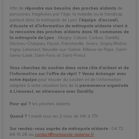
Afin de
répondre aux besoins des proches aidants
de
personnes fragilisées par l’âge, la maladie ou le handicap
partout dans la métropole de Lyon,
l’équipe d’accueil,
d’écoute et d’information de métropole aidante vient à
la rencontre des proches aidants dans 16 communes de
la métropole de Lyon
: Albigny, Caluire, Corbas, Dardilly,
Décines-Charpieu, Feyzin, Francheville, Givors, Grigny/Rhône,
Irigny, Limonest, Neuville-sur-Saône, Rillieux-la-Pape, Saint-
Genis-Laval, Saint-Fons et Saint-Priest.
Vous cherchez du soutien dans votre rôle d’aidant et de
l’information sur l’offre de répit ?
Venez échanger avec
notre équipe
pour trouver du soutien et de l’information
adaptée à votre situation lors de la
permanence organisée
à Limonest, en alternance avec Dardilly.
Pour qui ?
les proches aidants
Quand ?
1 mardi tous les 2 mois de 14h à 17h
Sur rendez-vous auprès de métropole aidante
: 04 72
69 15 28 ou
contact@metropole-aidante.fr