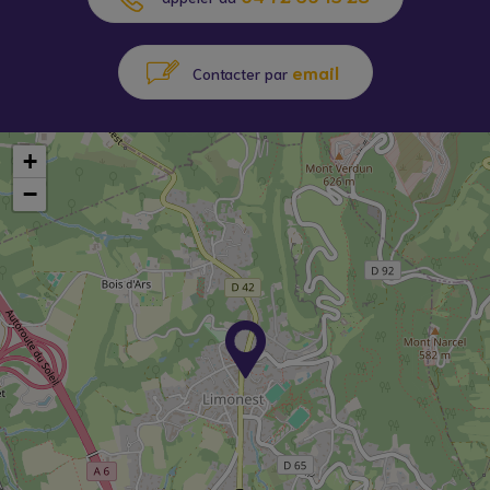
email
Contacter par
+
−