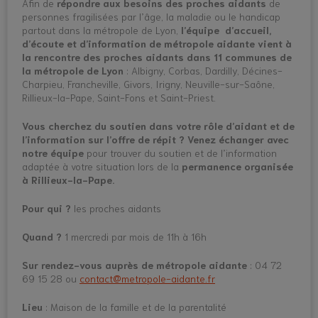
Afin de
répondre aux besoins des proches aidants
de
personnes fragilisées par l’âge, la maladie ou le handicap
partout dans la métropole de Lyon,
l’équipe d’accueil,
d’écoute et d’information de métropole aidante vient à
la rencontre des proches aidants dans 11 communes de
la métropole de Lyon
: Albigny, Corbas, Dardilly, Décines-
Charpieu, Francheville, Givors, Irigny, Neuville-sur-Saône,
Rillieux-la-Pape, Saint-Fons et Saint-Priest.
Vous cherchez du soutien dans votre rôle d’aidant et de
l’information sur l’offre de répit ?
Venez échanger avec
notre équipe
pour trouver du soutien et de l’information
adaptée à votre situation lors de la
permanence organisée
à Rillieux-la-Pape.
Pour qui ?
les proches aidants
Quand ?
1 mercredi par mois de 11h à 16h
Sur rendez-vous auprès de métropole aidante
: 04 72
69 15 28 ou
contact@metropole-aidante.fr
Lieu
: Maison de la famille et de la parentalité