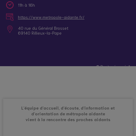
11h à 16h
https://www.metropole-aidante.fr/
40 rue du Général Brosset
69140 Rillieux-la-Pape
© Droits réservés*
L’équipe d’accueil, d’écoute, d’information et
d’orientation de métropole aidante
vient à la rencontre des proches aidants