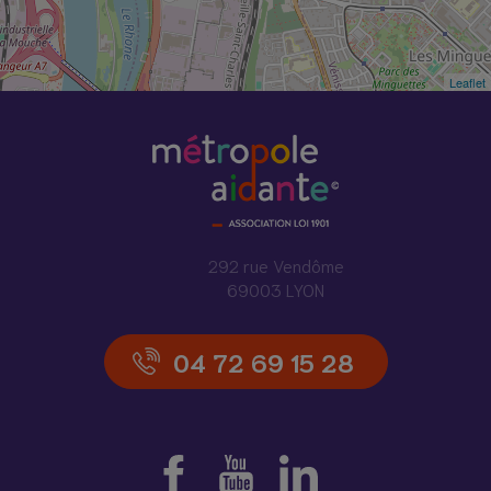
Leaflet
292 rue Vendôme
69003 LYON
04 72 69 15 28