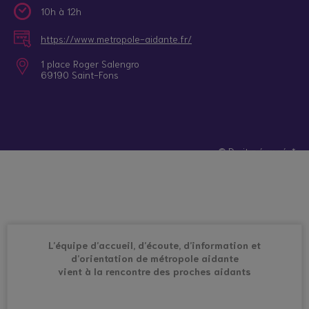
10h à 12h
https://www.metropole-aidante.fr/
1 place Roger Salengro
69190 Saint-Fons
© Droits réservés*
L’équipe d’accueil, d’écoute, d’information et
d’orientation de métropole aidante
vient à la rencontre des proches aidants