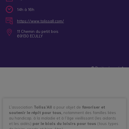
14h à 16h
https://www.tolissall.com/
11 Chemin du petit bois
69130 ECULLY
© Droits réservés*
L’association
Toliss’All
a pour objet de
favoriser et
soutenir le répit pour tous,
notamment des familles liées
au handicap, à la maladie et à l’âge vieillissant (les aidants
et les aidés)
par le biais du loisirs pour tous
(tous types
de loisirs, sports et bien-être).