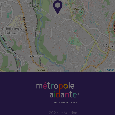
Leaflet
292 rue Vendôme