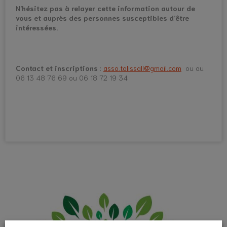
N’hésitez pas à relayer cette information autour de
vous et auprès des personnes susceptibles d’être
intéressées.
Contact et inscriptions
:
asso.tolissall@gmail.com
ou au
06 13 48 76 69 ou 06 18 72 19 34