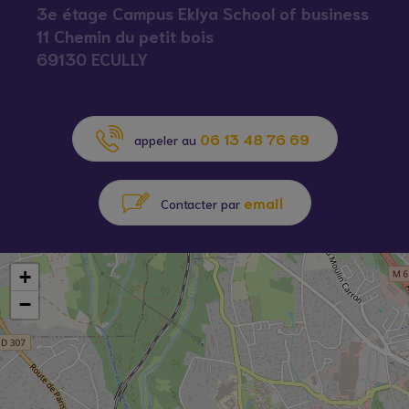
3e étage Campus Eklya School of business
11 Chemin du petit bois
69130 ECULLY
06 13 48 76 69
appeler au
email
Contacter par
+
−