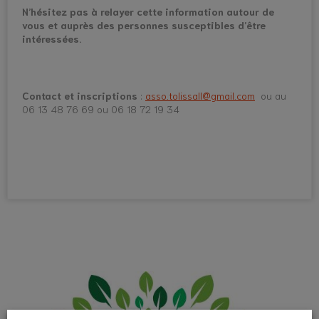
N’hésitez pas à relayer cette information autour de
vous et auprès des personnes susceptibles d’être
intéressées.
Contact et inscriptions
:
asso.tolissall@gmail.com
ou au
06 13 48 76 69 ou 06 18 72 19 34