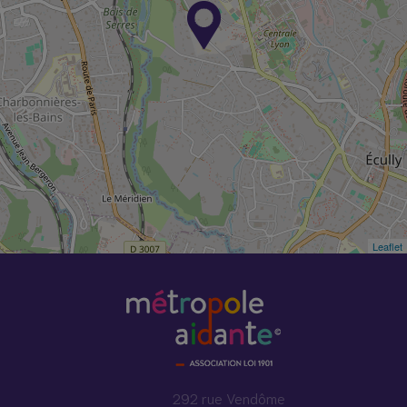
Leaflet
292 rue Vendôme