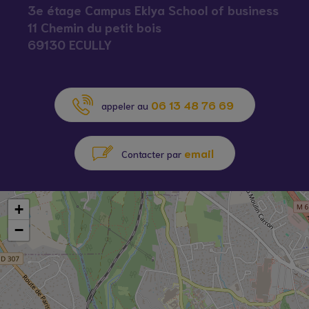
3e étage Campus Eklya School of business
11 Chemin du petit bois
69130 ECULLY
06 13 48 76 69
appeler au
email
Contacter par
+
−