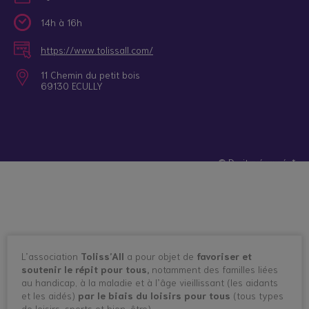
14h à 16h
https://www.tolissall.com/
11 Chemin du petit bois
69130 ECULLY
© Droits réservés*
L’association
Toliss’All
a pour objet de
favoriser et
soutenir le répit pour tous,
notamment des familles liées
au handicap, à la maladie et à l’âge vieillissant (les aidants
et les aidés)
par le biais du loisirs pour tous
(tous types
de loisirs, sports et bien-être).