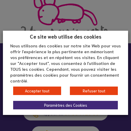
Ce site web utilise des cookies
Nous utilisons des cookies sur notre site Web pour vous
offrir l'expérience la plus pertinente en mémorisant
Infos pratiques :
vos préférences et en répétant vos visites. En cliquant
sur "Accepter tout", vous consentez à l'utilisation de
TOUS les cookies. Cependant, vous pouvez visiter les
MJC Sans Souci - Salle Frantz Fanon
paramètres des cookies pour fournir un consentement
36 avenue Lacassagne
contrôlé.
69160 Lyon
Accepter tout
Refuser tout
Paramètres des Cookies
07 83 71 23 89
appeler au