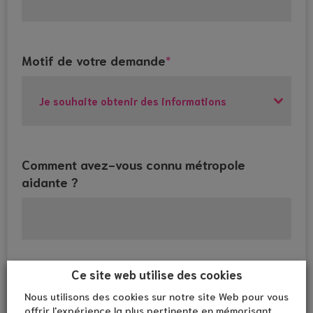
Motif de votre demande
*
Comment avez-vous connu métropole
aidante ?
Ce site web utilise des cookies
A quel moment de la journée pouvons-nous
vous joindre ?
Nous utilisons des cookies sur notre site Web pour vous
offrir l'expérience la plus pertinente en mémorisant