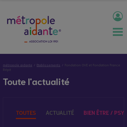
métropole aidante
Etablissements
Fondation OVE et Fondation France
Répit
Toute l'actualité
TOUTES
ACTUALITÉ
BIEN ÊTRE / PSY