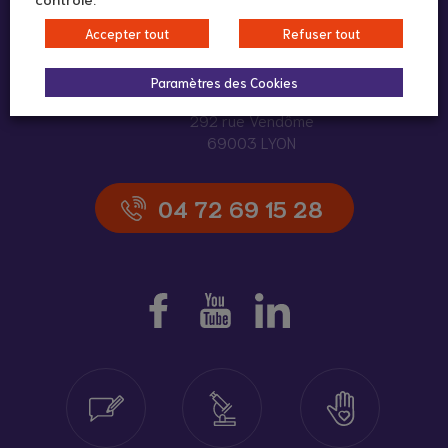
Accepter tout
Refuser tout
Paramètres des Cookies
292 rue Vendôme
69003 LYON
04 72 69 15 28