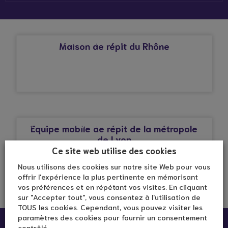
© Droits réservés*
AFFECTION CARDIAQUE
Maison de répit du Rhône
© Droits réservés*
AFFECTION CARDIAQUE
Equipe mobile de répit de la métropole
de Lyon
Ce site web utilise des cookies
Nous utilisons des cookies sur notre site Web pour vous
offrir l'expérience la plus pertinente en mémorisant
vos préférences et en répétant vos visites. En cliquant
sur "Accepter tout", vous consentez à l'utilisation de
TOUS les cookies. Cependant, vous pouvez visiter les
paramètres des cookies pour fournir un consentement
contrôlé.