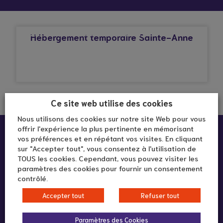
© Droits réservés*
ALZHEIMER OU MALADIES APPARENTÉES
Hébergement temporaire Sainte-Anne
Ce site web utilise des cookies
Nous utilisons des cookies sur notre site Web pour vous
offrir l'expérience la plus pertinente en mémorisant
vos préférences et en répétant vos visites. En cliquant
sur "Accepter tout", vous consentez à l'utilisation de
TOUS les cookies. Cependant, vous pouvez visiter les
paramètres des cookies pour fournir un consentement
contrôlé.
292 rue Vendôme
Accepter tout
Refuser tout
69003 LYON
Paramètres des Cookies