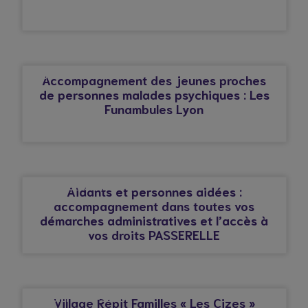
© Droits réservés*
ALBIGNY-SUR-SAÔNE
Accompagnement des jeunes proches
de personnes malades psychiques : Les
Funambules Lyon
© Droits réservés*
AFFECTION CARDIAQUE
Aidants et personnes aidées :
accompagnement dans toutes vos
démarches administratives et l’accès à
vos droits PASSERELLE
© Droits réservés*
ALBIGNY-SUR-SAÔNE
Village Répit Familles « Les Cizes »