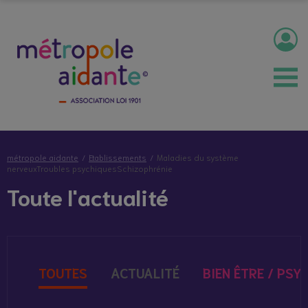
métropole aidante
Etablissements
Maladies du système
nerveux
Troubles psychiques
Schizophrénie
Toute l'actualité
TOUTES
ACTUALITÉ
BIEN ÊTRE / PSY