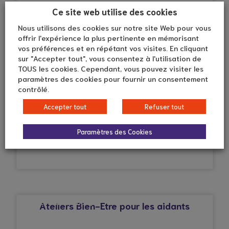
Ce site web utilise des cookies
© Droits réservés*
Nous utilisons des cookies sur notre site Web pour vous
AFFECTION CARDIAQUE
offrir l'expérience la plus pertinente en mémorisant
Centre de vacances ANAE à Riec-sur-
vos préférences et en répétant vos visites. En cliquant
Bélon (Finistère)
sur "Accepter tout", vous consentez à l'utilisation de
TOUS les cookies. Cependant, vous pouvez visiter les
paramètres des cookies pour fournir un consentement
contrôlé.
© Droits réservés*
Accepter tout
Refuser tout
AFFECTION CARDIAQUE
Du répit actif pour les aidants, grâce au
Paramètres des Cookies
loisir !
© Droits réservés*
AFFECTION CARDIAQUE
Ateliers Bien-Etre pour les aidants