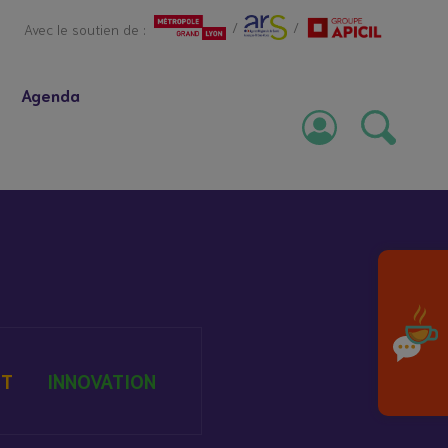
/
/
Avec le soutien de :
Agenda
NT
INNOVATION