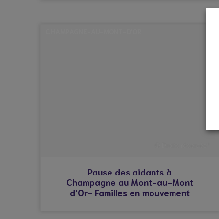
CHAMPAGNE-AU-MONT-D'OR
© Droits réservés*
Pause des aidants à
Champagne au Mont-au-Mont
d’Or- Familles en mouvement