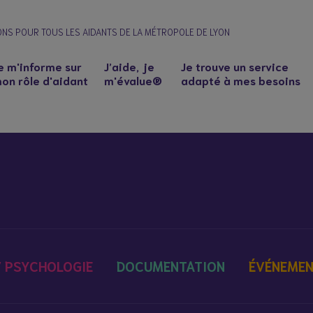
ONS POUR TOUS LES AIDANTS DE LA MÉTROPOLE DE LYON
e m'informe sur
J’aide, je
Je trouve un service
on rôle d'aidant
m'évalue®
adapté à mes besoins
 / PSYCHOLOGIE
DOCUMENTATION
ÉVÉNEME
n à un proche