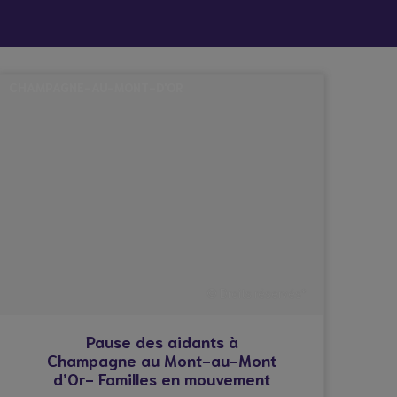
hes
Santé et
Technologies
atives
prévention
CHAMPAGNE-AU-MONT-D'OR
© Droits réservés*
Pause des aidants à
Champagne au Mont-au-Mont
d’Or- Familles en mouvement