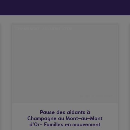
 vient bouleverser mon quotidien
Répit à
Soutien
Formation
Démarc
domicile
psychologique
administr
CHAMPAGNE-AU-MONT-D'OR
et social
place
hes aidants
Vacances répit
© Droits réservés*
Pause des aidants à
Champagne au Mont-au-Mont
d’Or- Familles en mouvement