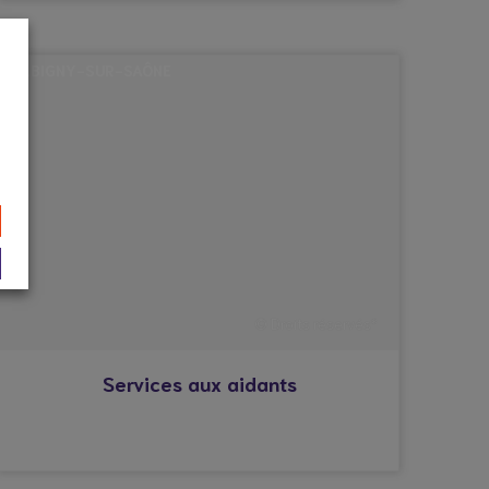
ALBIGNY-SUR-SAÔNE
© Droits réservés*
Services aux aidants