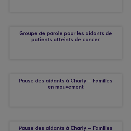
© Droits réservés*
ALBIGNY-SUR-SAÔNE
Groupe de parole pour les aidants de
patients atteints de cancer
© Droits réservés*
CHARLY
Pause des aidants à Charly – Familles
en mouvement
© Droits réservés*
CHARLY
Pause des aidants à Charly – Familles