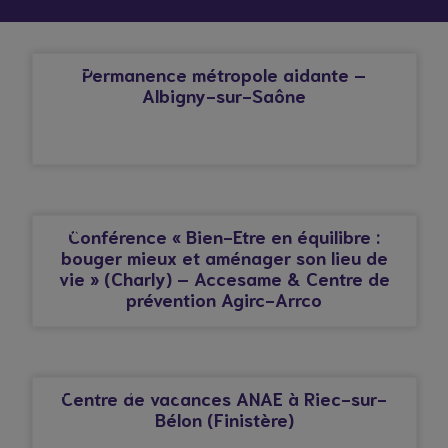
© Droits réservés*
AFFECTION CARDIAQUE
Permanence métropole aidante –
Albigny-sur-Saône
© Droits réservés*
CHARLY
Conférence « Bien-Etre en équilibre :
bouger mieux et aménager son lieu de
vie » (Charly) – Accesame & Centre de
prévention Agirc-Arrco
© Droits réservés*
AFFECTION CARDIAQUE
Centre de vacances ANAE à Riec-sur-
Bélon (Finistère)