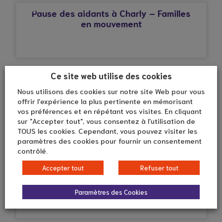
CHARLY
Pause des aidants à Charly – Familles
en mouvement
© Droits réservés*
Ce site web utilise des cookies
ALBIGNY-SUR-SAÔNE
Nous utilisons des cookies sur notre site Web pour vous
Cap Family : accompagnement sur
offrir l'expérience la plus pertinente en mémorisant
mesure du handicap au domicile,
vos préférences et en répétant vos visites. En cliquant
d’enfants et d’adultes
sur "Accepter tout", vous consentez à l'utilisation de
TOUS les cookies. Cependant, vous pouvez visiter les
paramètres des cookies pour fournir un consentement
contrôlé.
© Droits réservés*
Accepter tout
Refuser tout
ALBIGNY-SUR-SAÔNE
Accueil Séquentiel de l’EHPAD Camille
Claudel
Paramètres des Cookies