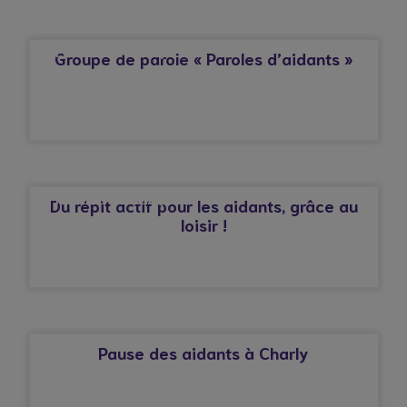
© Droits réservés*
AFFECTION CARDIAQUE
Groupe de parole « Paroles d’aidants »
© Droits réservés*
AFFECTION CARDIAQUE
Du répit actif pour les aidants, grâce au
loisir !
© Droits réservés*
CHARLY
Pause des aidants à Charly