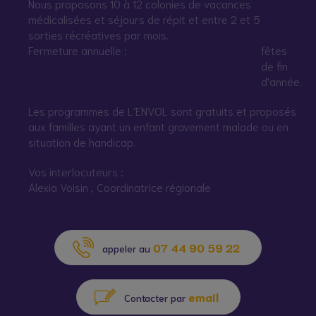
Nous proposons 10 à 12 colonies de vacances
médicalisées et séjours de répit et entre 2 et 5
sorties récréatives par mois.
Fermeture annuelle :
fêtes
de fin
d'année.
Les programmes de L'ENVOL sont gratuits et proposés
aux familles ayant un enfant gravement malade ou en
situation de handicap.
Vos interlocuteurs :
Alexia Voisin , Coordinatrice régionale
07 44 90 59 22
appeler au
email
Contacter par