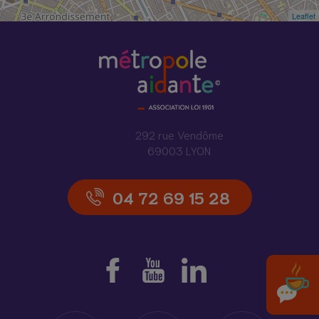
Leaflet
292 rue Vendôme
69003 LYON
04 72 69 15 28