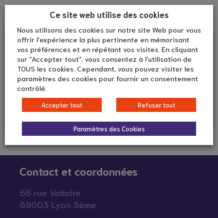
Information / Orientation
Conditions d'accès
Ce site web utilise des cookies
Nous utilisons des cookies sur notre site Web pour vous
offrir l'expérience la plus pertinente en mémorisant
Aide constitution des
Affection du proche aidé
vos préférences et en répétant vos visites. En cliquant
dossiers MDPH – UNAFAM
Situation de handicap (1)
sur "Accepter tout", vous consentez à l'utilisation de
Démarches administratives
Maladies du système nerveux (1)
TOUS les cookies. Cependant, vous pouvez visiter les
paramètres des cookies pour fournir un consentement
contrôlé.
Âge du proche aidé
Formations UNAFAM
De 0 à 100 ans
« Troubles psychiques »
Accepter tout
Refuser tout
et « Mieux communiquer
avec son proche
bipolaire »
Paramètres des Cookies
Formation
Groupe de parole UNAFAM
– Givors
Contact et coordonnées
Soutien psychologique et
social
66 rue Voltaire
69003 Lyon 3ème
Groupe de parole UNAFAM