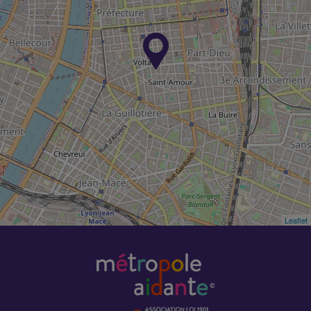
Permanence accueil
UNAFAM – Lyon
Soutien psychologique et
social
Permanences UNAFAM en
maison des usagers –
Etablissement de Saint
Cyr
Soutien psychologique et
social
Leaflet