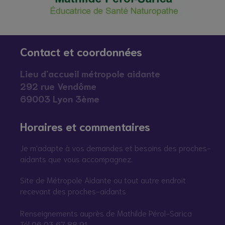
Vivre Chaque Saison
Santé et prévention
Contact et coordonnées
Lieu d'accueil métropole aidante
292 rue Vendôme
69003 Lyon 3ème
Horaires et commentaires
Je m'adapte à vos demandes et besoins des proches-
aidants que vous accompagnez.
Site de Métropole Aidante ou tout autre endroit
recevant des proches-aidants
Renseignements auprès de Mathilde Pérol-Sarica
Tél 06 03 67 88 91