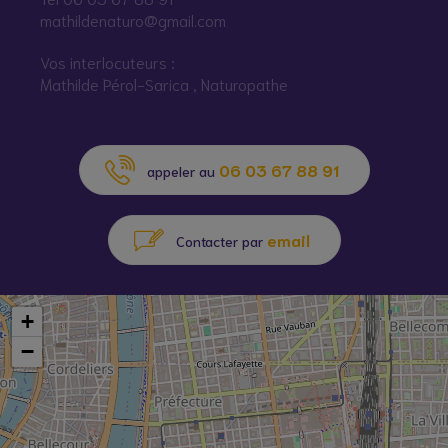
mathildenaturo@gmail.com
Vos interlocuteurs :
Mathilde Pérol-Sarica , Naturopathe
06 03 67 88 91
appeler au
email
Contacter par
+
−