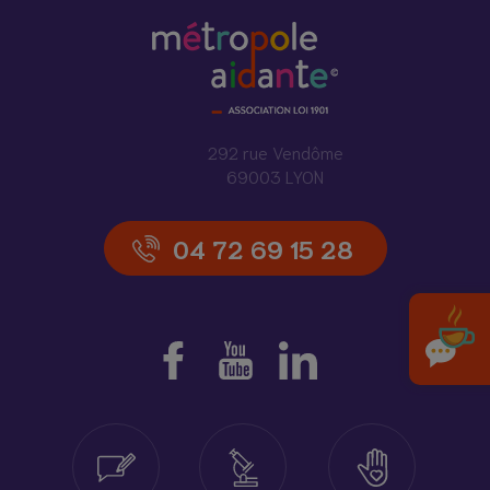
292 rue Vendôme
69003 LYON
04 72 69 15 28