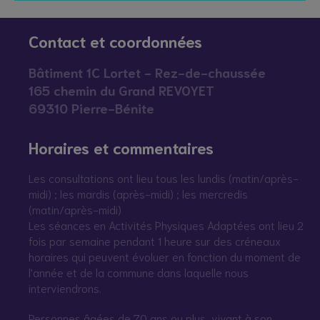
Contact et coordonnées
Bâtiment 1C Lortet - Rez-de-chaussée
165 chemin du Grand REVOYET
69310 Pierre-Bénite
Horaires et commentaires
Les consultations ont lieu tous les lundis (matin/après-
midi) ; les mardis (après-midi) ; les mercredis
(matin/après-midi)
Les séances en Activités Physiques Adaptées ont lieu 2
fois par semaine pendant 1 heure sur des créneaux
horaires qui peuvent évoluer en fonction du moment de
l'année et de la commune dans laquelle nous
interviendrons.
Personnes âgées de 70 ans ou plus, vivant à son