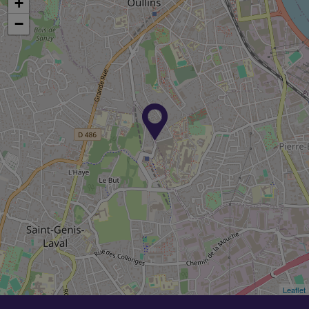
+
−
Leaflet