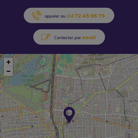
04 72 43 96 79
appeler au
email
Contacter par
+
−