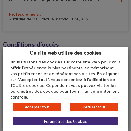
Professionnels :
Auxiliaire de vie, Travailleur social, TISF, AES
Conditions d'accès
Ce site web utilise des cookies
Nous utilisons des cookies sur notre site Web pour vous
Affection du proche aidé
offrir l'expérience la plus pertinente en mémorisant
Situation de handicap (6)
vos préférences et en répétant vos visites. En cliquant
sur "Accepter tout", vous consentez à l'utilisation de
Âge du proche aidé
TOUS les cookies. Cependant, vous pouvez visiter les
De 0 à 20 ans
paramètres des cookies pour fournir un consentement
contrôlé.
Secteur géographique du service
Accepter tout
Refuser tout
Métropole de Lyon (et Rhône)
Paramètres des Cookies