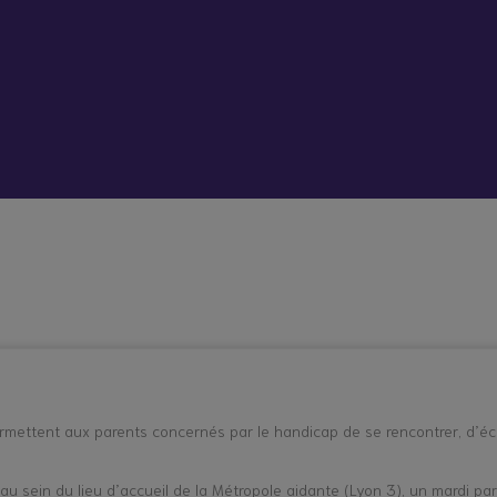
 vient bouleverser mon quotidien
Répit à
Soutien
Formation
Démarc
domicile
psychologique
administr
et social
place
hes aidants
Vacances répit
rmettent aux parents concernés par le handicap de se rencontrer, d’é
 au sein du lieu d’accueil de la Métropole aidante (Lyon 3), un mardi pa