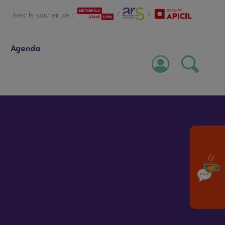
/
/
Avec le soutien de :
Agenda