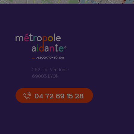
292 rue Vendôme
69003 LYON
04 72 69 15 28