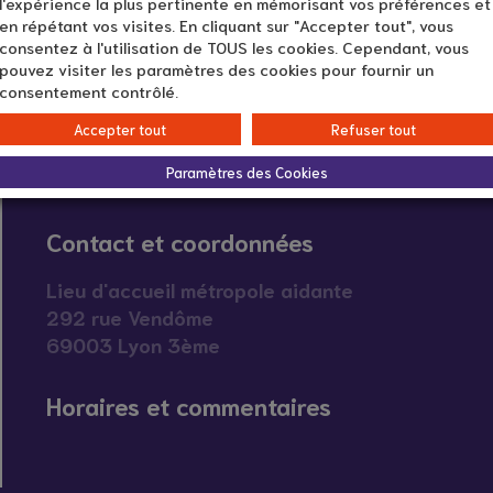
l'expérience la plus pertinente en mémorisant vos préférences et
en répétant vos visites. En cliquant sur "Accepter tout", vous
consentez à l'utilisation de TOUS les cookies. Cependant, vous
pouvez visiter les paramètres des cookies pour fournir un
consentement contrôlé.
Accepter tout
Refuser tout
Paramètres des Cookies
Contact et coordonnées
Lieu d'accueil métropole aidante
292 rue Vendôme
69003 Lyon 3ème
Horaires et commentaires