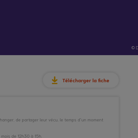
hes
Santé et
Technologies
atives
prévention
© D
Télécharger la fiche
changer, de partager leur vécu, le temps d’un moment
r mois de 12h30 à 15h.