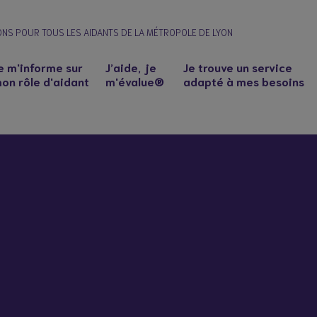
ONS POUR TOUS LES AIDANTS DE LA MÉTROPOLE DE LYON
e m'informe sur
J’aide, je
Je trouve un service
on rôle d'aidant
m'évalue®
adapté à mes besoins
n à un proche